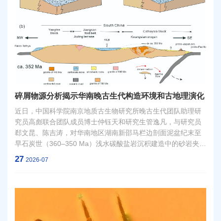
碎屑物源分析揭示华南晚古生代构造环境和古地理演化
近日，中国科学院南京地质古生物研究所晚古生代团队助理研
究员高彪联合团队成员博士仲钰天和研究生管逸凡，与研究员
郄文昆、陈吉涛，对华南地区湖南新邵马栏边剖面泥盆纪末至
早石炭世（360–350 Ma）浅水碳酸盐岩沉积建造中的砂岩夹层
开展了碎屑重矿物组合、锆石U-Pb测年和锆石微量元素分析，
27
2026-07
明确了物源组成及其时间序列上的演化趋势；同时，结合前人
碎屑锆石数据，研究进一步揭示了华南板块东南区域华夏古陆
与西北区域扬子古陆在晚古生代的差异性古地理演化过程。相
关成果近期发表于国际地学期刊《亚洲地质》（Journal of
Asian Earth Sciences）。