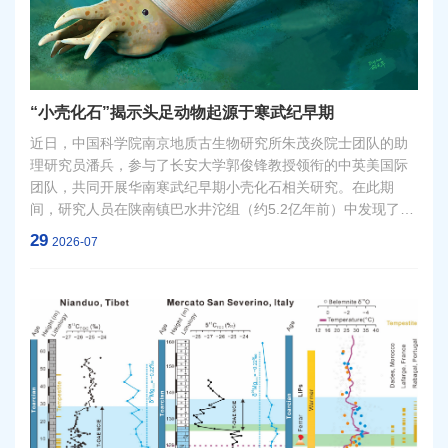
“小壳化石”揭示头足动物起源于寒武纪早期
近日，中国科学院南京地质古生物研究所朱茂炎院士团队的助
理研究员潘兵，参与了长安大学郭俊锋教授领衔的中英美国际
团队，共同开展华南寒武纪早期小壳化石相关研究。在此期
间，研究人员在陕南镇巴水井沱组（约5.2亿年前）中发现了目
前全球最早的具体管头足动物化石——陕西始角石（Eoceras
29
2026-07
shaanxiense），并对其开展了系统性研究，该成果发表在《自
然》（Nature）杂志。