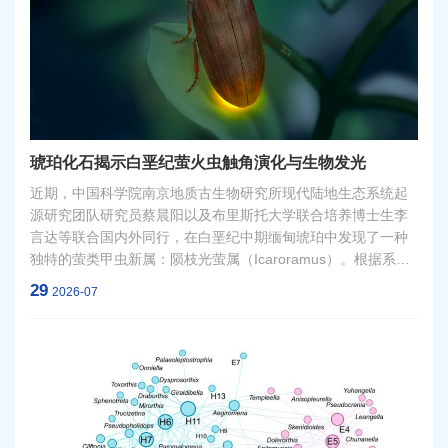
琥珀化石揭示白垩纪萤火虫触角演化与生物发光
近期，中国科学院南京地质古生物研究所现代陆地生态系统起
源研究团队研究员蔡晨阳以及布里斯托大学联合培养博士生李
言达等联合国内外同行，在白垩纪中期缅甸琥珀中发现了一种
独特的萤类甲虫新属：陨枝光萤属（Icaroramus）。根据系统
发育分析，该属可能属于已经灭绝的白垩光萤科
29
2026-07
（Cretophengodidae）。该化石拥有高度复杂的触角结构，同
时还完好保存了腹部的发光器官。这两种特征罕见地同时保存
于同一化石个体，为探索萤火虫及其近缘类群感觉和信号系统
的早期演化提供了重要证据。该项研究成果已于近日在线发表
于英国《皇家学会会刊B辑》（Proceedings of the Royal
Society B）上。