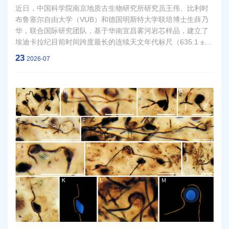
近日，中国科学院南京地质古生物研究所研究员王伟、比利时
布鲁塞尔自由大学（VUB）和德国明斯特大学联培博士生薛乃
华，联合国际研究团队，基于华南宜昌雾河岩芯样品，建立了
埃迪卡拉纪目前时间跨度最长的连续天文年代标尺（635.1 ±
0.6 Ma 至 568.3 ± 6.8 Ma）。该标尺为埃迪卡拉纪地球化学扰
23
2026-07
动和生物群演替提供了新的年龄约束，揭示了Shuram碳同位素
负漂移事件在全球纪录中的显著时间异质性，以及华南台内盆
地碳同位素扰动与二级海平面变化之间的耦合关系。相关论文
近日发表于国际学术期刊《前寒武纪研究》（Precambrian
Research）。