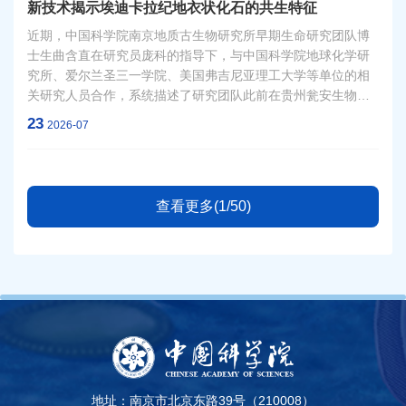
新技术揭示埃迪卡拉纪地衣状化石的共生特征
近期，中国科学院南京地质古生物研究所早期生命研究团队博
士生曲含直在研究员庞科的指导下，与中国科学院地球化学研
究所、爱尔兰圣三一学院、美国弗吉尼亚理工大学等单位的相
关研究人员合作，系统描述了研究团队此前在贵州瓮安生物群
（约6亿年前）中报道的地衣状菌藻共生体化石，将其命名为原
23
2026-07
始瓮安衣（Wenganomyces primitivus gen et sp. nov.）。原
始瓮安衣保存于瓮安地区埃迪卡拉纪陡山沱组的硅质磷块岩
中，研究利用激光共聚焦显微成像技术（CLSM）、拉曼光谱
等新技术对该化石进行了三维形态复原和谱学分析，揭示了现
查看更多(1/50)
代类型地衣出现以前菌藻共生体的形态特征及其演化模式。该
项研究成果于2026年7月22日在线发表于自然指数期刊《皇家
学会会刊B辑》（Proceedings of the Royal Society B:
Biological Sciences）。
地址：南京市北京东路39号（210008）