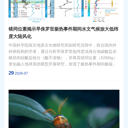
镁同位素揭示早侏罗世极热事件期间水文气候放大低纬
度大陆风化
中国科学院南京地质古生物研究所副研究员韩中，联合国内外
科研机构的学者，通过分析早侏罗世低纬度浅海台地碳酸盐岩
赋存的硅酸盐组分（酸不溶物），并将其镁同位素（δ26Mg）
变化融入地球系统模型开展研究，发现了极热事件期间极端水
文气候对大陆风化具有放大效应。相关研究成果于7月24日在线
29
2026-07
发表于国际地质学重要期刊《地质学》（Geology）。