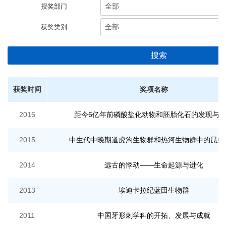
授奖部门
获奖类别
搜索
获奖时间
奖项名称
2016
距今6亿年前磷酸盐化动物和胚胎化石的发现与
2015
中生代中晚期道虎沟生物群和热河生物群中的昆虫
2014
远古的悸动——生命起源与进化
2013
埃迪卡拉纪蓝田生物群
2011
中国牙形刺学科的开拓、发展与成就