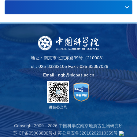
09
中国古生物学会古生态专业委员会第九届一次学
术年会（第一轮通知）（2026.8.21-27，云
2026-07
南）
02
“新元古代大冰期前后生态系统与环境演变”国际
会议第二轮通知（2026.7.4-7，南京）
2026-07
29
中国古生物学会微体学分会第二十一次学术年
地址：南京市北京东路39号（210008）
会-中国古生物学会化石藻类专业委员会第十一
2026-06
Tel：025-83282105
Fax：025-83357026
届会员代表大会暨第二十二次学术年会-江苏省
25
关于召开第14届全国同位素地质年代学与同位
Email：ngb@nigpas.ac.cn
古生物学会2026年学术年会（第二轮通知）
素地球化学学术讨论会的通知（一号通知）
（2026.9.4-9，伊宁）
2026-06
（11.27-29，南京）
22
第二十八届中国科协年会“应用大数据和人工智
能揭示极端气候背景下的生物演化、古生态响应
2026-06
微信公众号
与深时碳循环专题论坛（地球科学领域）”会议
15
“新元古代大冰期前后生态系统与环境演变”国际
通知（7.12-13，北京）
会议第一轮通知（2026.7.4-7，南京）
Copyright 2009 -
2026 中国科学院南京地质古生物研究所
2026-06
苏ICP备05063896号-1
苏公网安备32010202010359号