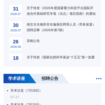
会议第二轮通知（2026.7.4-7，南京）
2026-07
31
关于转发《2026年度国家重大科技平台国际开
的通知
放合作基础研究专项（试点）项目指南》的通知
2026-07
29
中国古生物学会微体学分会第二十一次学术年
会-中国古生物学会化石藻类专业委员会第十一
2026-06
30
南京古生物所非在编项目聘用人员（劳务派遣）
届会员代表大会暨第二十二次学术年会-江苏省
招聘启事（2026年第7期）
2026-07
25
关于召开第14届全国同位素地质年代学与同位
古生物学会2026年学术年会（第二轮通知）
素地球化学学术讨论会的通知（一号通知）
（2026.9.4-9，伊宁）
2026-06
26
采购公告
（11.27-29，南京）
2026-06
22
第二十八届中国科协年会“应用大数据和人工智
能揭示极端气候背景下的生物演化、古生态响应
2026-06
18
关于转发《国家自然科学基金“十五五”第一批重
与深时碳循环专题论坛（地球科学领域）”会议
大项目指南》的通知
2026-06
15
“新元古代大冰期前后生态系统与环境演变”国际
通知（7.12-13，北京）
会议第一轮通知（2026.7.4-7，南京）
2026-06
02
关于转发基金委与日本学术振兴会合作交流与双
边研讨会项目指南的通知
2026-06
25
第七届国际古生物学大会（2026.11.30- 12.3，
学术讲座
招聘公告
南非开普敦）
2026-05
31
诚邀全球英才依托南京古生物所申报2026年优
学术沙龙（7月28日）
青（海外）项目
2026-03
23
中国古生物学会第三十二届学术年会第一轮通知
07-27
（2026.10.23-26，西安）
2026-04
24
关于转发《2026年度国家自然科学基金欧洲青
学术沙龙（7月20日）