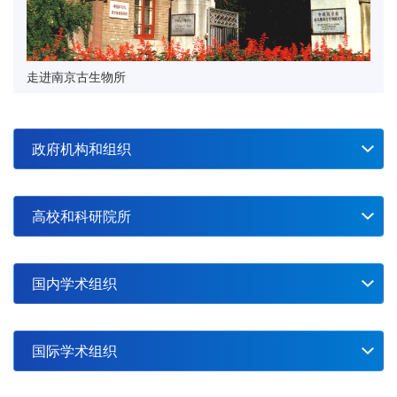
03-31
（10.17—21 杭州）
2026-03
02
关于转发基金委与日本学术振兴会合作交流与双
边研讨会项目指南的通知
2026-06
13
第二十届国际介形类大会（ISO 20）第二轮通
知（8月17日—21日，北京）
走进南京古生物所
2026-02
31
诚邀全球英才依托南京古生物所申报2026年优
青（海外）项目
2026-03
09
第七届国际古地理学会议（10月16-19，阿根廷
门多萨）
2026-02
24
政府机构和组织
关于转发《2026年度国家自然科学基金欧洲青
年科研人员来华交流项目指南》的通知
2026-03
09
第五届国际地层学大会注册开启（2026.6.28-
7.3，苏州昆山）
2026-02
高校和科研院所
30
第二届地质年代学暑期学校通知（2026.9.1-
9.3，北京）
2026-07
国内学术组织
28
2026中国天体生物学暨大洋洲天体生物学联合
会议（第三号通知）（2026.8.27-31，南京）
2026-07
【格致论道】一座墓穴里发现了32具头盖骨，破案关键竟是这
国际学术组织
14
第二十届国际介形类大会（ISO 20）第三轮通
位“隐身证人”| 毛礼米
知（8月17日—21日，北京）
2026-07