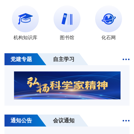
机构知识库
图书馆
化石网
30
第二届地质年代学暑期学校通知（2026.9.1-
9.3，北京）
2026-07
党建专题
自主学习
28
2026中国天体生物学暨大洋洲天体生物学联合
会议（第三号通知）（2026.8.27-31，南京）
2026-07
14
第二十届国际介形类大会（ISO 20）第三轮通
知（8月17日—21日，北京）
2026-07
31
关于转发《2026年度国家自然科学基金指南引
导类原创探索计划项目“岩石圈与固体力学：多
2026-07
09
中国古生物学会古生态专业委员会第九届一次学
场多尺度实验观测与物理本构”申请指南》的通
术年会（第一轮通知）（2026.8.21-27，云
2026-07
31
关于转发《2026年度国家自然科学基金指南引
知
通知公告
会议通知
南）
导类原创探索计划项目“跨圈层多尺度地球流体
2026-07
02
“新元古代大冰期前后生态系统与环境演变”国际
动力学：新技术、新理论与新范式”申请指南》