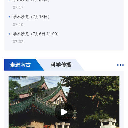
年科研人员来华交流项目指南》的通知
2026-03
20
第七届国际古地理学会议（2026.10.16-19，阿
07-17
根廷门多萨）
2026-04
31
关于转发《2026年度国家自然科学基金指南引
学术沙龙（7月13日）
导类原创探索计划项目“岩石圈与固体力学：多
2026-07
07-10
17
第三届亚洲古生物学大会第二轮通知
场多尺度实验观测与物理本构”申请指南》的通
（2027.3.2-5，泰国）
2026-04
学术沙龙（7月6日 11:00）
31
关于转发《2026年度国家自然科学基金指南引
知
07-02
导类原创探索计划项目“跨圈层多尺度地球流体
2026-07
03
第38届国际地质大会第一轮会议通知
动力学：新技术、新理论与新范式”申请指南》
（2028.8.12-20，卡尔加里）
2026-04
31
关于转发《2026年度国家重大科技平台国际开
的通知
南京古生物所非在编项目聘用人员（劳务派遣）招聘启事
放合作基础研究专项（试点）项目指南》的通知
2026-07
走进南古
科学传播
30
第二十八届中国科协年会“应用大数据和人工智
（2026年第7期）
能揭示极端气候背景下的生物演化、古生态响应
2026-03
07-30
30
南京古生物所非在编项目聘用人员（劳务派遣）
与深时碳循环专题论坛(地球科学领域)”征稿启
招聘启事（2026年第7期）
南京古生物所特别研究助理招聘通知（长期有效）
2026-07
20
中国古生物学会孢粉学分会第十二届第一次学术
事
07-29
年会会议通知（第一轮）
2026-03
26
采购公告
中国科学院南京地质古生物研究所博士后招聘通知
2026-06
18
中国古生物学会微体学分会第二十一次学术年
07-29
会-中国古生物学会化石藻类专业委员会第十一
2026-03
18
关于转发《国家自然科学基金“十五五”第一批重
诚邀全球英才依托南京古生物所申报2026年优青（海外）
届会员代表大会暨第二十二次学术年会-江苏省
大项目指南》的通知
2026-06
项目
12
2026年中国地球科学联合学术年会第一号通知
古生物学会2026年学术年会（第一轮通知）