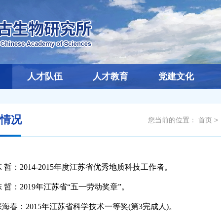
人才队伍
人才教育
党建文化
情况
您当前的位置：
首页
>
陈
哲：
2014-2015
年度江苏省优秀地质科技工作者。
陈
哲：
2019
年江苏省
“
五一劳动奖章
”
。
张海春：
2015
年江苏省科学技术一等奖
(
第
3
完成人
)
。