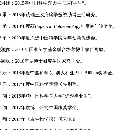
张琳娜：
2015
年中国科学院大学
“
三好学生
”
。
季
承：
2015
年获瑞士政府奖学金资助博士后研究。
季
承：
2018
年度获
Papers in Palaeontology
年度最佳论文奖。
季
承：
2020
年度入选中国科学院青年创新促进会。
毛颖颜：
2016
年国家留学基金联合培养博士项目资助。
毛颖颜：
2018
年度博士研究生国家奖学金。
要
乐：
2016
年度中国科学院
–
澳大利亚
BHP Billiton
奖学金。
要
乐：
2017
年度中国科学院院长特别奖。
方
翔：
2016
年获中国科学院大学
“
优秀毕业生
”
。
方
翔：
2017
年度博士研究生国家奖学金。
方
翔：
2017
年《古生物学报》优秀论文。