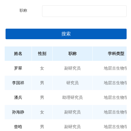
职称
搜索
姓名
性别
职称
学科类型
罗翠
女
副研究员
地层古生物学
李国祥
男
研究员
地层古生物学
潘兵
男
助理研究员
地层古生物学
孙海静
女
副研究员
地层古生物学
曾晗
男
副研究员
地层古生物学