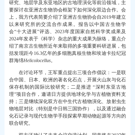
研究、地层学及东亚地区的古地理演化等前沿领域，主
要探讨在亚洲古生物协会框架下如何深化双边合作。
会
上，我方代表简要介绍了亚洲古生物协会自2019年建立
以来研究所的交流合作成果。报告以中国古生物学
会“十大进展”评选、2023年度国家自然科学奖成果及
2024年发表于《科学》杂志的重大成果为脉络，重点介
绍了南京古生物所近年来取得的多项重要科研进展，包
括发现距今16.3亿年的多细胞真核生物和埃迪卡拉纪冠
群海绵
Helicolocellus
。
在讨论环节，王军重点提出三项合作倡议：一是联
合中国、日本、欧洲的著名化石点，开展火山灰与化石
保存机制的国际比较研究；二是推进 “深时东亚古地
理”项目合作，邀请日方提供地球化学与古植物资料支
持；三是继续深化双方在中生代古植物演化、放射虫生
物地层对比（特别是中日韩三国协作），以及通过融合
化石记录与现代生物学手段探索早期动物起源等方向的
联合研究。