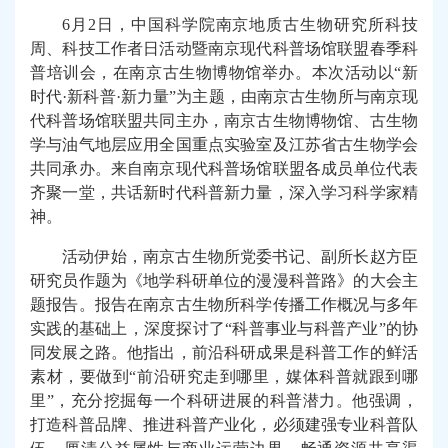
6
月2日，
中国科学院
南京
地质
古生物
研究所
科技
周、科技工作者日活动暨南京现代科普场馆联盟春季科
普培训会，在南京古生物博物馆
举办
。本次活动以“新
时代·新科普·新力量”为主题，由南京古生物所与南京现
代科普场馆联盟共同主办，南京古生物博物馆、古生物
学与油气地层应用全国重点实验室及江苏省古生物学会
共同承办。来自南京现代科普场馆联盟各
成员
单位代表
齐聚一堂，共话新时代科普新力量，深入学习科学家精
神。
活动伊始，南京古生物所党委书记、副所长赵方臣
研究员作题为《地学科研单位的漫漫科普路》的大会主
题报告。报告在南京古生物所科学传播工作概况与多年
实践的基础上，深度探讨了“科普事业与科普产业”的协
同发展之路。
他
指出，前沿科研成果是科普工作的鲜活
素材，
要做到
“前沿研究走到哪里，媒体科普就跟到哪
里”，
充分挖掘
每一个科研进展
的
科普潜力。他强调，
打造科普品牌、推进科普产业化，必须建强专业科普队