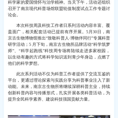
科学家的爱国情怀与治学精神。当天下午，
活动
还
组织
召开了南京现代科普场馆联盟轮值制度试点工作专题讨
论会。
本次科技周及科技工作者日系列活动内容丰富、
覆
盖面广，相关配套活动已提前有序开展
。5月30日，南
京古生物博物馆
推出
“致敬科普人·博物伴同行”专属科普
研学活动
；
5
月下旬，南京古生物所品牌活动“科学筑梦
师”、“科学起跑线”科技周专场
将
陆续走进多家校园
，
以生动有趣的方式将科学知识送到青少年身边，点燃了
他们的科学梦想。
此次
系列活动
不仅为科普工作者提供了交流互鉴的
平台，更通过理论探索与实践分享为科普事业注入了新
动能。未来，南京古生物所将继续深耕科普主业，持续
创新科普内容与传播形式，扎实开展各类科普活动，为
提升全民科学素养、建设科技强国贡献力量。