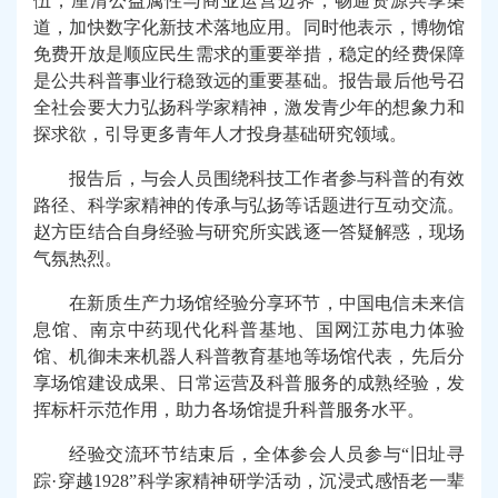
伍，厘清公益属性与商业运营边界，畅通资源共享渠
道，加快数字化新技术落地应用。同时
他表示
，博物馆
免费开放是顺应民生需求的重要举措，稳定的经费
保障
是公共科普
事业行稳致远
的
重要
基础。报告最后
他号召
全社会
要大力弘扬科学家精神，激发青少年的想象力和
探求欲，
引导更多青年人才
投身基础研究
领域
。
报告后，与会人员
围绕
科技工作者参与科普的
有效
路径、科学家精神的传承与弘扬等话题进行互动交流
。
赵方臣结合自身经验与研究所实践
逐一答疑解惑
，现场
气氛热烈。
在新质生产力场馆经验分享环节，中国电信未来信
息馆、南京中药现代化科普基地、国网江苏电力体验
馆、机御未来机器人科普教育基地等场馆代表
，先后分
享
场馆建设成果
、日常
运营
及科普服务的成熟经验
，发
挥标杆示范作用，
助力
各场馆
提升
科普服务
水平
。
经验交流环节结束后，
全体参会人员参与
“旧址寻
踪·穿越1928”科学家精神研学
活动
，沉浸式感悟老一辈