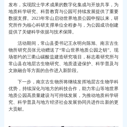
发布，实现院士学术成果的数字化集成与开放共享，为
地质科学研究、科普教育与公园可持续发展提供了重要
数据支撑。2023年常山启动世界地质公园申报以来，
研
究所
作为核心科研支撑单位全程参与，为公园成功创建
提供了关键科学依据与技术保障。
活动期间，常山县委书记王永明向陈旭、
南京古生
物所
研究员张元动赠送
了
“常山世界地质公园之钥”。
现
场签约的
三衢山碳酸盐建造研究项目，标志着
研究所
与
常山县在地层古生物研究、地质遗迹保护、科学普及与
文旅融合等方面的合作进入新阶段。
下一步，
南京古生物所
将继续发挥地层古生物学科
优势，持续深化与地方的科技合作，助力常山
等地
世界
地质公园高质量建设与可持续发展，为推动地质科学研
究、科学普及与地方经济社会发展协同共进作出新的更
大贡献。