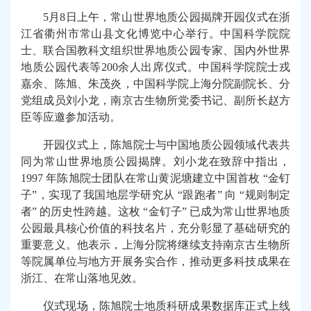
5
月8日上午，常山世界地质公园揭牌开园仪式在浙
江省衢州市常山县文化博览中心举行。中国科学院院
士、联合国教科文组织世界地质公园专家、国内外世界
地质公园代表等200余人出席仪式。
中国科学院
院士戎
嘉余、陈旭、朱茂炎，中国科学院上海分院副院长、分
党组成员刘小龙，
南京古生物所
党委书记、副所长赵方
臣等应邀参加活动。
开园仪式上，陈旭院士与中国地质公园领域代表共
同为常山世界地质公园揭牌。刘小龙在致辞中指出，
1997 年陈旭院士团队在常山黄泥塘建立中国首枚 “金钉
子”，实现了我国地层学研究从 “跟跑者” 向 “规则制定
者” 的历史性跨越。这枚 “金钉子” 已成为常山世界地质
公园最具核心价值的科技名片，充分彰显了基础研究的
重要意义。他表示，上海分院将继续支持
南京古生物所
等院属单位与地方开展务实合作，推动更多科技成果在
浙江、在常山落地见效。
仪式现场，陈旭院士地质科研成果数据库正式上线