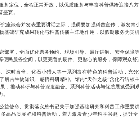
服务定位，全程正常开放，以优质服务与丰富科普供给迎接八方
普盛宴。
研究座谈会并发表重要讲话之际，强调要加强科普宣传，激发青
物基础研究成果
转化
与科普
传播主
阵地作用，以假期
服务
为契
密部署，全面优化票务
预约
、
现场引导、
展厅讲解、安全保障
等便民服务空间，以更
完善的硬件、更
贴心的服务，
保障观众舒
解、深时盲盒、化石小猎人等一系列富有特色的科普活动，充分
了解
古生物知识、感悟科研精神
。
馆内“天作之核”
含化石
结核
成果，推动
科研
与科普深度融合。系列科普活动与优质展览受到
力
。
公益使命
、
贯彻落实总书记关于加强基础研究和科普工作重要
更多
高品质
展览和科普活动，着力激发青少年科学
兴趣
，提升
全