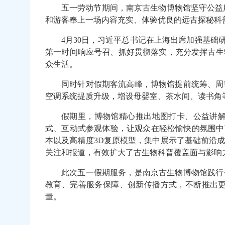
五一劳动节期间，南京古生物博物馆坚守公益
和游客
奉
上一场内容充实、体验优良的远古探秘科
4
月30日
，
习近平总书记在上海出席加强基础
第一时间
响应号召、抓好贯彻落实，充分发挥古生
众生活。
同时针对假期客流高峰
，博物馆
提前统筹、
周
空调系统
提质升级
，
增设母婴室、茶水间、读书角
假期里，博物馆精心推出地图打卡、公益讲
式
、互动式
参观
体验
，
让观众
在轻松愉快的氛围中
本以及高精度3D复原模型，集中展示了基础
前沿
关注和报道
，有效
扩大了古生物科普
覆盖面与影响
此次五一假期
服务
，
是
南京古生物博物馆践行
教育、完善服务保障、创新传播方式，不断推出
量
。