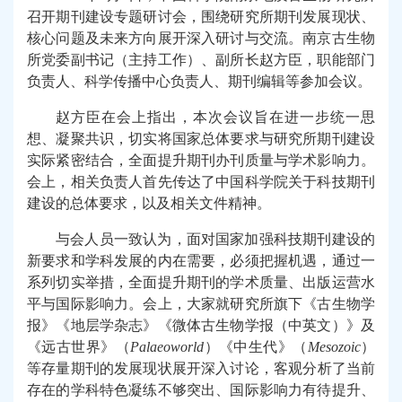
召开期刊建设专题研讨会，围绕研究所期刊发展现状、
核心问题及未来方向展开深入研讨与交流。南京古生物
所党委副书记（主持工作）、副所长赵方臣，职能部门
负责人、科学传播中心负责人、期刊编辑等参加会议。
赵方臣在会上指出，本次会议旨在进一步统一思
想、凝聚共识，切实将国家总体要求与研究所期刊建设
实际紧密结合，全面提升期刊办刊质量与学术影响力。
会上，相关负责人首先传达了中国科学院关于科技期刊
建设的总体要求，以及相关文件精神。
与会人员一致认为，面对国家加强科技期刊建设的
新要求和学科发展的内在需要，必须把握机遇，通过一
系列切实举措，全面提升期刊的学术质量、出版运营水
平与国际影响力。会上，大家就研究所旗下
《古生物学
报》《地层学杂志》《微体古生物学报
（中英文）
》及
《
远古世界
》
（
Palaeoworld
）
《
中生代
》
（
Mesozoic
）
等
存量期刊
的发展现状
展开深入讨论，客观分析了当前
存在的学科特色凝练不够突出、国际影响力有待提升、