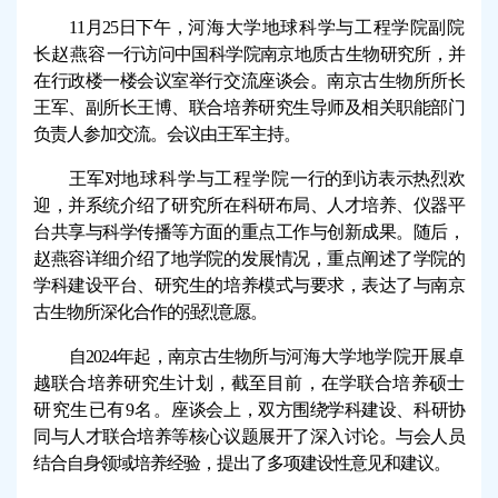
11
月25日下午，
河海大学地球科学与工程学院副院
长赵燕容
一行访问中国科学院南京地质古生物研究所，并
在行政楼一楼会议室举行交流座谈会。南京古生物所所长
王军
、
副所长王博
、
联合培养研究生导师及相关职能部门
负责人参加交流。
会议由王军主持。
王军对
地球科学与工程学院
一行的到访表示热烈欢
迎，并系统介绍了研究所在科研布局、人才培养、仪器平
台共享与科学传播等方面的重点工作与创新成果。随后，
赵燕容详细介绍了
地学院
的发展情况，重点
阐述
了学院的
学科建设平台、研究生的培养模式与要求，表达了与南京
古生物所
深化合作
的强烈意愿。
自2024年起
，
南京古生物所与
河海大学
地学院
开展卓
越联合培养研究生计划，截至目前，在学联合培养硕士
研究生
已有
9
名
。
座谈
会上
，双方围绕学科建设、科研协
同与人才联合培养等核心议题展开了深入
讨论
。
与会人员
结合自身领域培养经验，
提出了
多项
建设性意见和建议。