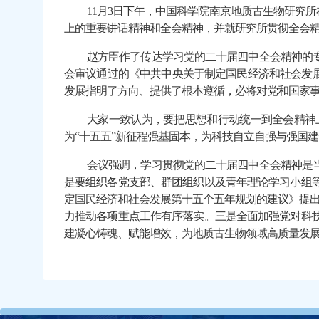
11
月3日
下午
，中国科学院南京地质古生物研究所
上的重要讲话精神和全会精神，
并
就研究所贯彻全会
赵方臣作了传达学习党的二十届四中全会精神的
会
审议通过的《中共中央关于制定国民经济和社会发
发展指明了方向、提供了根本遵循，必将对党和国家
大家一致认为，要把思想和行动统一到全会精神
为“十五五”新征程强基固本，为科技自立自强与强国
会议强调，学习贯彻党的二十届四中全会精神是
是要组织各党支部、群团组织以及青年理论学习小组
定国民经济和社会发展第十五个五年规划的建议》提出
力推动各项重点工作有序落实。三是全面加强党对科
建凝心铸魂、赋能增效，为地质古生物领域高质量发