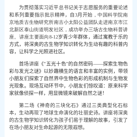
为贯彻落实习近平总书记关于志愿服务的重要论述
和系列重要指示批示精神，
自
3
月
开始
，中国科学院南
京地质古生物研究所南古小太阳公益团队走进南京市江
北新区泰山街道明发社区，成功举办三场古生物科普讲
座。讲座主要面向
8-12
岁青少年群体，通过寓教于乐的
方式，将深奥的古生物学知识转化为生动有趣的科普内
容，让科学之光照进社区。
首场讲座《
"
五光十色
"
的自然密码——探索生物色
彩与发光之谜》以妙趣横生的语言和丰富的实例，带领
小朋友们探索了自然界中生物色彩的形成机制与生物发
光现象。现场互动环节中，小朋友们惊叹道：原来科学
家就像侦探一样，用显微镜来破解自然之谜！
第二场《神奇的三块化石》通过三类典型化石标
本，生动再现了地球生命演化的壮丽史诗。讲座将深奥
的古生物学知识转化为孩子们易于理解的故事，引发了
在场小朋友对生命起源的无限遐想。