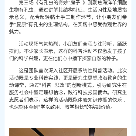
第三场《有孔虫的奇妙
"
房子
"
》则聚焦海洋单细胞
生物有孔虫，通过讲解其结构特征、生活习性及地质指
示意义，配合超轻黏土手工制作环节，让小朋友们亲
手
"
复原
"
有孔虫的生理结构，在实践中感受微观世界的
魅力。
活动现场气氛热烈，小朋友们全程专注聆听，踊跃
提问。不少家长表示，这样的科普活动不仅激发了孩子
们的科学兴趣，更在他们心中播下探索自然的种子。
这是团队首次深入社区开展系统性科普活动。此次
活动既是专业科普实践，更是研究生思想政治教育的生
动课堂，通过
"
科普
+
思政
"
的创新模式，引导研究生在
服务社会中坚定理想信念，践行科技报国使命。研究生
志愿者们表示
，
这样的
活动既
能
体验知识传播的快乐，
也深刻体会到
"
学以致用、教学相长
"
的实践价值。