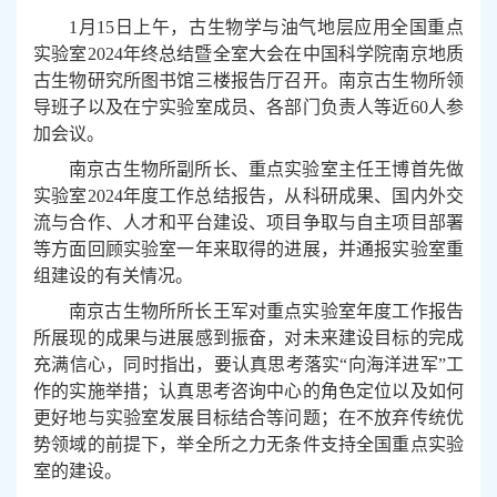
1
月
15
日上午，古生物学与油气地层应用全国重点
实验室
2024
年终总结暨全室大会在中国科学院南京地质
古生物研究所图书馆三楼报告厅召开。南京古生物所领
导班子以及在宁实验室成员、各部门负责人等近
60
人参
加会议。
南京古生物所副所长、重点实验室主任王博首先做
实验室
2024
年度工作总结报告，从科研成果、国内外交
流与合作、人才和平台建设、项目争取与自主项目部署
等方面回顾实验室一年来取得的进展，并通报实验室重
组建设的有关情况。
南京古生物所所长王军对重点实验室年度工作报告
所展现的成果与进展感到振奋，对未来建设目标的完成
充满信心，同时指出，要认真思考落实“向海洋进军”工
作的实施举措；认真思考咨询中心的角色定位以及如何
更好地与实验室发展目标结合等问题；在不放弃传统优
势领域的前提下，举全所之力无条件支持全国重点实验
室的建设。