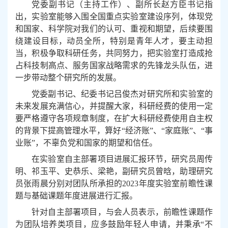
党委副书记（主持工作）、副所长赵方臣书记指
出，实验室能够入围全国重点实验室建设序列，体现党
和国家、科学院对我们的认可、重视和期望，后续要围
绕建设目标，动员全所，特别是青年人才，要主动担
当，积极争取科研任务，共同努力，把实验室打造成抢
占科技制高点、服务国家战略需求的先锋龙头队伍，进
一步带动整个研究所的发展。
党委副书记、纪委书记吕俊杰对研究所和实验室的
未来发展充满信心，并提醒大家，科研经费的使用一定
要严格遵守各项规章制度，在扩大科研经费使用自主权
的背景下提高管理水平，算好“经济账”、“家庭账”、“事
业账”，不辜负党和国家的期望和信任。
在实验室自主部署项目进展汇报环节，研究员周传
明、祁玉平、史恭乐、梁艳，副研究员曾晗，助理研究
员张雨晨分别对团队所承担的
2023
年度实验室前瞻性课
题与基础课题年度进展进行汇报。
针对自主部署项目，与会人员表示，前瞻性课题作
为团队培养类项目，应多鼓励年轻人申请，并秉承“不