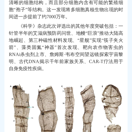
清晰的细胞结构，而且部分细胞内含有可能的繁殖细
胞“孢子”等结构。这一发现将多细胞真核生物出现的时
间进一步提前了约7000万年。
《科学》杂志此次评选出的其他年度突破包括：一
针管半年的艾滋病预防药问世、地幔“巨浪”推动大陆高
地崛起、第三种磁性材料发现、“星舰”实现“筷子夹火
箭”、藻类固氮“神器”首次发现、靶向农作物害虫的
RNAi杀虫剂上市、詹姆斯·韦布空间望远镜探索宇宙黎
明、古代DNA揭示千年前家族关系、CAR-T疗法用于
自身免疫性疾病。