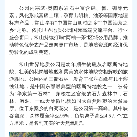
公园内寒武-奥陶系岩石中富含硒、氮、硼等元
素，风化形成富硒土壤，孕育出胡柚、油茶等国家地理
标志产品，常山享有“中国常山胡柚之乡”“中国油茶之
乡”之称。依托世界地质公园国际高端交流平台、行业
盛会窗口，常山持续打响“两柚一茶”区域公用品牌，推
动特色优势农产品走向更广市场，是地质资源向经济优
势转化的成功典范。
常山世界地质公园是幼年期生物礁灰岩喀斯特地
貌、壮美的花岗岩地貌和柔美的水体地貌交相辉映的旅
游胜地。公园内的三衢石林，发育了46座石峰与11个溶
蚀洼地，是中国东部最典型的喀斯特地貌之一，被誉
为“华东第一石林”。穿梭在迷宫般的石芽森林中，石
林、溶洞、一线天等微地貌如同大自然雕塑的天然展
厅。位于东案乡的白菊花尖，是公园第一高峰。其中峡
谷幽深，森林覆盖率达95%，负氧离子高达4.5万个/立
方厘米，是名副其实的“天然氧吧”。