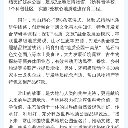
结友好姊妹公园，建成2座地质博物馆、2所科普学校、
1个科普社区，实施2处核心地质遗迹保育工程。
同时，常山精心打造6条沉浸式、体验式精品地质
研学线路，创新融合非遗文化与地学知识，特色开发复
合型研学课程；深耕“地质+文旅”融合发展新模式，串
联世界级地质景观、山水生态等资源，打造6条全域主
题精品旅游线路；培育打造“地质公园一桌菜”、笔石特
色文创面点等本土美食IP，大力发展矿坑露营、古生物
探秘等新兴休闲业态，有效带动周边民宿、餐饮、乡村
旅游等关联产业提质增收。另外，还积极联动全县30余
家本土龙头企业，研发地质纪念周边、常山风物特产等
特色文创产品67款。
常山的故事，是大地与人类的共生史诗，更是献给
未来的生态启示录。当地将努力把这座集科考价值、美
学价值、生态价值于一体的世界级自然景观保护好、传
承好、利用好，充分释放世界地质公园品牌效应。“接
下来，常山将围绕世界地质公园金名片，推动文旅、农
业、康养产业深度融合，切实将地质资源优势转化为经