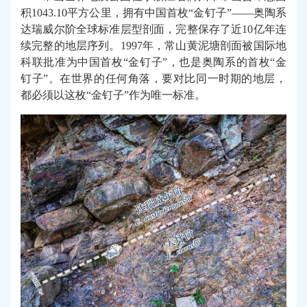
积1043.10平方公里，拥有中国首枚“金钉子”——奥陶系
达瑞威尔阶全球标准层型剖面，完整保存了近10亿年连
续完整的地层序列。1997年，常山黄泥塘剖面被国际地
科联批准为中国首枚“金钉子”，也是奥陶系的首枚“金
钉子”。在世界的任何角落，要对比同一时期的地层，
都必须以这枚“金钉子”作为唯一标准。