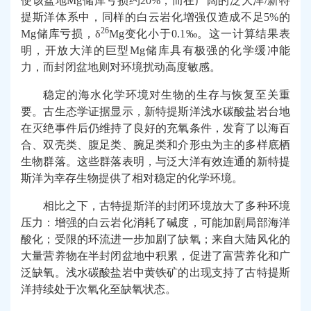
使该盆地
Mg
储库亏损约
20%
；而在广阔的泛大洋
/
新特
提斯洋体系中，同样的白云岩化增强仅造成不足
5%
的
26
Mg
储库亏损，
δ
Mg
变化小于
0.1‰
。这一计算结果表
明，开放大洋的巨型
Mg
储库具有极强的化学缓冲能
力，而封闭盆地则对环境扰动高度敏感。
稳定的海水化学环境对生物的生存与恢复至关重
要。古生态学证据显示，新特提斯洋浅水碳酸盐岩台地
在灭绝事件后仍维持了良好的充氧条件，发育了以海百
合、双壳类、腹足类、腕足类和介形虫为主的多样底栖
生物群落。这些群落表明，与泛大洋有效连通的新特提
斯洋为幸存生物提供了相对稳定的化学环境。
相比之下，古特提斯洋的封闭环境放大了多种环境
压力：增强的白云岩化消耗了碱度，可能加剧局部海洋
酸化；受限的环流进一步加剧了缺氧；来自大陆风化的
大量营养物在半封闭盆地中积累，促进了富营养化和广
泛缺氧。浅水碳酸盐岩中黄铁矿的出现支持了古特提斯
洋持续处于次氧化至缺氧状态。