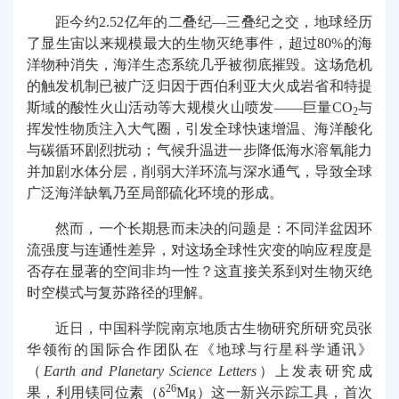
距今约
2.52
亿年的二叠纪
—
三叠纪之交，地球经历
了显生宙以来规模最大的生物灭绝事件，超过
80%
的海
洋物种消失，海洋生态系统几乎被彻底摧毁。这场危机
的触发机制已被广泛归因于西伯利亚大火成岩省和特提
斯域的酸性火山活动等大规模火山喷发
——
巨量
CO
与
2
挥发性物质注入大气圈，引发全球快速增温、海洋酸化
与碳循环剧烈扰动；气候升温进一步降低海水溶氧能力
并加剧水体分层，削弱大洋环流与深水通气，导致全球
广泛海洋缺氧乃至局部硫化环境的形成。
然而，一个长期悬而未决的问题是：不同洋盆因环
流强度与连通性差异，对这场全球性灾变的响应程度是
否存在显著的空间非均一性？这直接关系到对生物灭绝
时空模式与复苏路径的理解。
近日，中国科学院南京地质古生物研究所研究员张
华领衔的国际合作团队在《地球与行星科学通讯》
（
Earth and Planetary Science Letters
）
上发表研究成
26
果，利用镁同位素（
δ
Mg
）这一新兴示踪工具，首次