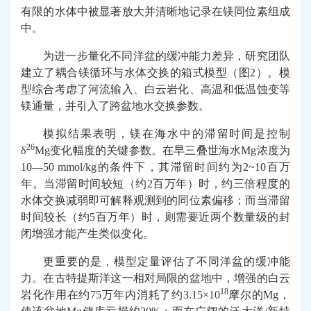
有限的水体中被显著放大并清晰地记录在镁同位素组成
中。
为进一步量化不同洋盆的缓冲能力差异，研究团队
建立了耦合镁循环与水体交换的箱式模型（图
2
）。模
型综合考虑了河流输入、白云岩化、高温和低温蚀变等
镁通量，并引入了跨盆地水交换参数。
模拟结果表明，镁在海水中的滞留时间是控制
26
δ
Mg
变化幅度的关键参数。在早三叠世海水
Mg
浓度为
10—50 mmol/kg
的条件下，其滞留时间约为
2~10
百万
年。当滞留时间较短（约
2
百万年）时，约三倍程度的
水体交换减弱即可解释观测到的同位素偏移；而当滞留
时间较长（约
5
百万年）时，则需要近两个数量级的封
闭增强才能产生类似变化。
更重要的是，模型定量评估了不同洋盆的缓冲能
力。在古特提斯洋这一相对局限的盆地中，增强的白云
18
岩化作用在约
75
万年内消耗了约
3.15×10
摩尔的
Mg
，