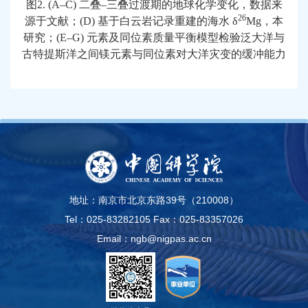
图
2. (A–C)
二叠
–
三叠过渡期的地球化学变化，数据来
26
源于文献；
(D)
基于白云岩记录重建的海水
δ
Mg
，本
研究；
(E–G)
元素及同位素质量平衡模型检验泛大洋与
古特提斯洋之间镁元素与同位素对大洋灾变的缓冲能力
地址：南京市北京东路39号（210008）
Tel：025-83282105
Fax：025-83357026
Email：ngb@nigpas.ac.cn