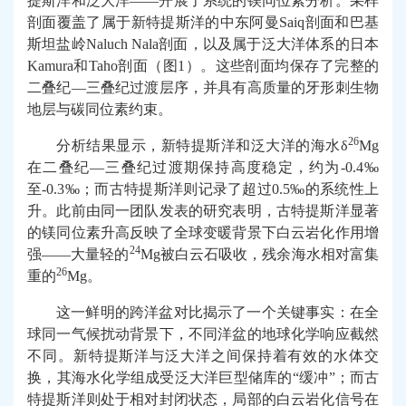
提斯洋和泛大洋
——
开展了系统的镁同位素分析。采样
剖面覆盖了属于新特提斯洋的中东阿曼
Saiq
剖面和巴基
斯坦盐岭
Naluch Nala
剖面，以及属于泛大洋体系的日本
Kamura
和
Taho
剖面（图
1
）。这些剖面均保存了完整的
二叠纪
—
三叠纪过渡层序，并具有高质量的牙形刺生物
地层与碳同位素约束。
26
分析结果显示，新特提斯洋和泛大洋的海水
δ
Mg
在二叠纪
—
三叠纪过渡期保持高度稳定，约为
-0.4‰
至
-0.3‰
；而古特提斯洋则记录了超过
0.5‰
的系统性上
升。此前由同一团队发表的研究表明，古特提斯洋显著
的镁同位素升高反映了全球变暖背景下白云岩化作用增
24
强
——
大量轻的
Mg
被白云石吸收，残余海水相对富集
26
重的
Mg
。
这一鲜明的跨洋盆对比揭示了一个关键事实：在全
球同一气候扰动背景下，不同洋盆的地球化学响应截然
不同。新特提斯洋与泛大洋之间保持着有效的水体交
换，其海水化学组成受泛大洋巨型储库的
“
缓冲
”
；而古
特提斯洋则处于相对封闭状态，局部的白云岩化信号在