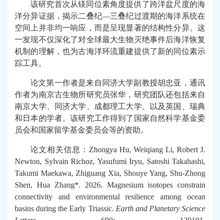
该研究首次从镁同位素角度提供了跨洋盆尺度的海
洋分异证据，揭示二叠纪
—
三叠纪过渡期的海洋系统在
空间上并非均一响应，而是呈现显著的结构性分异。这
一发现不仅深化了对全球最大生物灭绝事件后海洋恢复
机制的理解，也为古海洋环流重建提供了新的同位素示
踪工具。
论文第一作者是来自同济大学
副教授
胡忠亚，通讯
作者为南京古生物所研究员张华，研究团队还包括来自
南京大学、同济大学、成都理工大学、以及英国、瑞典
和日本的学者。该研究工作得到了国家自然科学基金委
员会和国家留学基金委员会等的资助。
论文相关信息：
Zhongya Hu, Weiqiang Li, Robert J.
Newton, Sylvain Richoz, Yasufumi Iryu, Satoshi Takahashi,
Takumi Maekawa, Zhiguang Xia, Shouye Yang, Shu-Zhong
Shen, Hua Zhang*. 2026. Magnesium isotopes constrain
connectivity and environmental resilience among ocean
basins during the Early Triassic.
Earth and Planetary Science