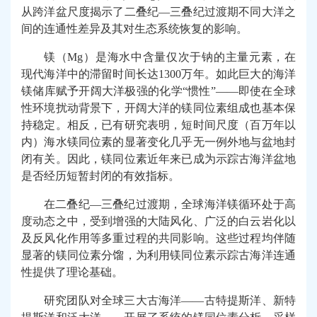
从跨洋盆尺度揭示了二叠纪
—
三叠纪过渡期不同大洋之
间的连通性差异及其对生态系统恢复的影响。
镁
（
Mg
）
是海水中含量仅次于钠的主量元素，在
现代海洋中的滞留时间长达
1300
万年。如此巨大的海洋
镁储库赋予开阔大洋极强的化学
“
惯性
”——
即使在全球
性环境扰动背景下，开阔大洋的镁同位素组成也基本保
持稳定。相反，已有研究表明，短时间尺度（百万年以
内）海水镁同位素的显著变化几乎无一例外地与盆地封
闭有关。因此，镁同位素近年来已成为示踪古海洋盆地
是否经历短暂封闭的有效指标。
在二叠纪
—
三叠纪过渡期，全球海洋镁循环处于高
度动态之中，受到增强的大陆风化、广泛的白云岩化以
及反风化作用等多重过程的共同影响。这些过程均伴随
显著的镁同位素分馏，为利用镁同位素示踪古海洋连通
性提供了理论基础。
研究团队对全球三大古海洋
——
古特提斯洋、新特