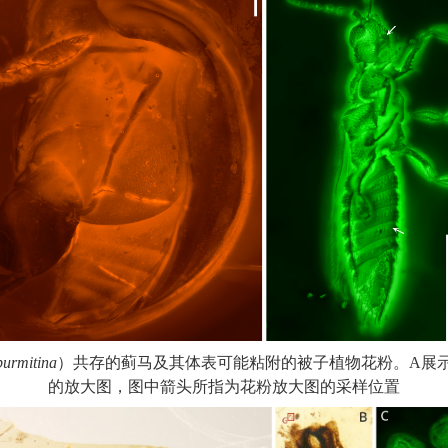
burmitina
）共存的蓟马及其体表可能粘附的被子植物花粉。
A
展
的放大图，图中箭头所指为花粉放大图的采样位置