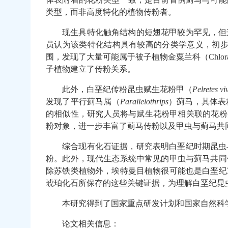
类型，而非高度特化的植物传粉者。
现生具特化触角结构的短翅花甲较为罕见，但
员认为该类特化结构具有较高的分类学意义，初
围，发现了大量可能属于被子植物金粟兰科（
Chlor
子植物建立了传粉关系。
此外，白垩纪传粉昆虫赋生花粉甲（
Pelretes
vi
发现了平行蓟马属（
Parallelothrips
）蓟马，其体表
的相似性，研究人员将与赋生花粉甲相关联的花粉
粉对象，进一步丰富了蓟马传粉以及甲虫与蓟马共
综合现有化石证据，研究表明白垩纪时期昆虫
粉。此外，现代生态系统中常见的甲虫与蓟马共同
除苏铁类植物外，埃特曼目植物很可能也是白垩纪
琥珀化石所保存的这些关键证据，为理解白垩纪昆
本研究得到了国家重点研发计划和国家自然科
论文相关信息：