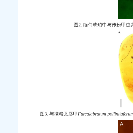
图
2.
缅甸琥珀中与传粉甲虫
图
3.
与携粉叉唇甲
Furcalabratum
pollinitaferu