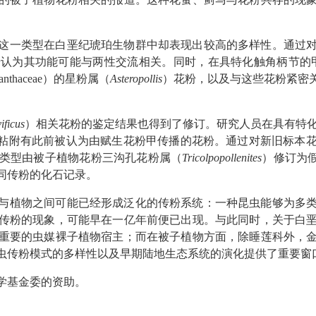
这一类型在白垩纪琥珀生物群中却表现出较高的多样性。通过
步认为其功能可能与两性交流相关。同时，在具特化触角柄节的
anthaceae
）的星粉属（
Asteropollis
）花粉，以及与这些花粉紧密
vificus
）相关花粉的鉴定结果也得到了修订。研究人员在具有特
粘附有此前被认为由赋生花粉甲传播的花粉。通过对新旧标本
类型由被子植物花粉三沟孔花粉属（
Tricolpopollenites
）修订为
同传粉的化石记录。
与植物之间可能已经形成泛化的传粉系统：一种昆虫能够为多
传粉的现象，可能早在一亿年前便已出现。与此同时，关于白
重要的虫媒裸子植物宿主；而在被子植物方面，除睡莲科外，
虫传粉模式的多样性以及早期陆地生态系统的演化提供了重要窗
学基金委的资助。