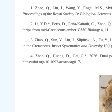
1. Zhao, Q., Liu, J., Wang, Y., Engel, M.S., Myi
Proceedings of the Royal Society B: Biological Sciences
2. Li, Y.D.*, Peris, D., Peña-Kairath, C., Zhao, Q
thrips from mid-Cretaceous amber.
BMC Biology
4, 11.
3. Zhao, Q., Sun, Y., Liu, J., Slipinski, A., Fu, Y
in the Cretaceous.
Insect Systematics and Diversity
10(1)
4. Zhao, Q., Huang, D., Cai, C.*, 2026. Dual pol
https://doi.org/10.1093/aesa/saag017
.