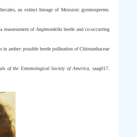
ithecales, an extinct lineage of Mesozoic gymnosperms.
: a reassessment of
Angimordella
beetle and co-occurring
s in amber: possible beetle pollination of Chloranthaceae
als of the Entomological Society of America
, saag017.