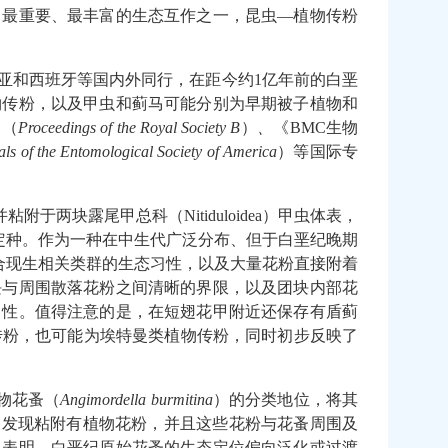
中最重要、最丰富的生态互作之一，昆虫
—
植物传粉
亚和西班牙等国内外同行，在距今约
1
亿年前的白垩
物传粉，以及甲虫和蓟马可能分别为早期被子植物和
》
（
Proceedings of the Royal Society B
）
、
《
BMC
生物
ls of the Entomological Society of America
）
等国际专
并粘附于两块露尾甲总科（
Nitiduloidea
）甲虫体表，
定种。作为一种在中生代广泛分布、但于白垩纪晚期
合现生相关类群的生态习性，以及大量花粉直接附着
块与周围散落花粉之间清晰的界限，以及团块内部花
习性。值得注意的是，在短翅花甲附近还保存有盾蓟
传粉，也可能为埃特曼类植物传粉，同时初步反映了
物花蚤（
Angimordella
burmitina
）的分类地位，将其
被发现粘附有植物花粉，并且这些花粉与花蚤周围及
象表明，白垩纪原始花蚤的生态定位偏向泛化或过渡