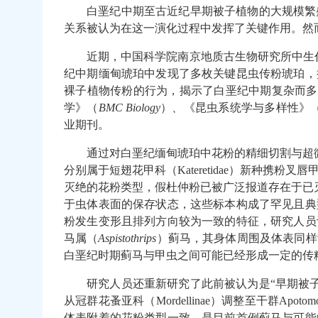
白垩纪中期至古近纪早期被子植物的大规模繁
关系被认为在这一演化过程中发挥了关键作用。然
近期，中国科学院南京地质古生物研究所中生
纪中期缅甸琥珀中发现了多枚关键昆虫传粉琥珀，
裸子植物传粉的行为，揭示了白垩纪中期复杂而多
学》
（
BMC Biology
）
、
《昆虫系统学与多样性》
业期刊。
通过对白垩纪缅甸琥珀中花粉的精细切割与超
分别属于短翅花甲科（
Kateretidae
）新种携粉叉唇
灭绝的花粉类型，假杜仲粉已被广泛报道存在于已
于虫体表面的保存状态，这些标本构成了罕见且典
粉发生变形且排列方向较为一致的特征，研究人员
马属（
Aspistothrips
）蓟马，其身体周围及体表同样
白垩纪时期蓟马与甲虫之间可能已经形成一定的传
研究人员还重新研究了此前被认为是
“
早期被
从冠群花蚤亚科（
Mordellinae
）调整至干群
Apotomo
体表附着的花粉类型一致，是目前首例蓟马与可能