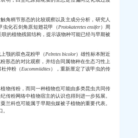
对触角柄节形态的比较观察以及主成分分析，研究人
甲虫化石剑角原短翅花甲（
Protokateretes
ensifer
）周
关联的植物残留结构，提示该物种可能已经与早期被
化上颚的双色花粉甲（
Pelretes bicolor
）雄性标本附近
花粉形态的对比观察，并结合同属物种在生态习性上
假杜仲粉（
Eucommiidites
），重新厘定了该甲虫的传
类植物传粉，而同一种植物也可能由多类昆虫共同传
垩纪传粉网络中植物宿主的认识也得到进一步拓展。
金粟兰科也可能属于早期虫媒被子植物的重要代表。
口。