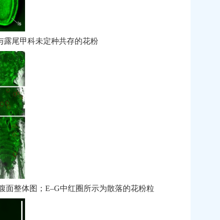
与露尾甲科未定种共存的花粉
腹面整体图；
E‒G
中红圈所示为散落的花粉粒