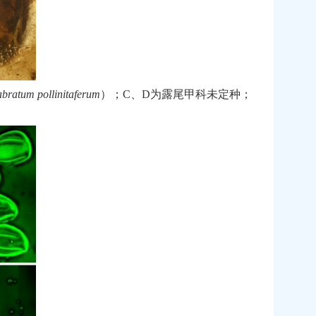
abratum
pollinitaferum
）；
C
、
D
为露尾甲科未定种；