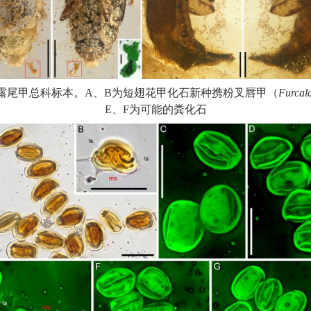
露尾甲总科标本。
A
、
B
为短翅花甲化石新种携粉叉唇甲（
Furcal
E
、
F
为可能的粪化石