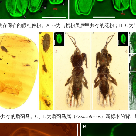
共存保存的假杜仲粉。
A‒G
为与携粉叉唇甲共存的花粉；
H‒O
为
m
共存的盾蓟马。
C
、
D
为盾蓟马属（
Aspistothrips
）新标本的背、