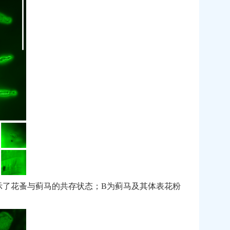
示了花蚤与蓟马的共存状态；
B
为蓟马及其体表花粉