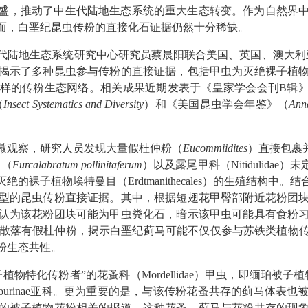
盛，推动了中生代陆地生态系统的重大生态转变。作为自然界
而，白垩纪昆虫传粉的直接化石证据仍然十分稀缺。
代陆地生态系统研究中心研究员蔡晨阳联合美国、英国、澳大利
揭示了多种昆虫参与传粉的直接证据，包括甲虫为灭绝裸子植
样的传粉生态网络。相关成果近期发表于《皇家学会会刊
B
辑
（
Insect Systematics and Diversity
）和《美国昆虫学会年鉴》（
Anna
微观察，研究人员发现大量假杜仲粉（
Eucommiidites
）直接包裹
甲（
Furcalabratum
pollinitaferum
）以及露尾甲科（
Nitidulidae
）未
灭绝的裸子植物埃特曼目（
Erdtmanithecales
）的生殖结构中。结
型的昆虫传粉直接证据。其中，根据短翅花甲臀部附近花粉团
认为该花粉团块可能为甲虫粪化石，暗示该甲虫可能具有食粉
散落有假杜仲粉，揭示白垩纪蓟马可能不仅仅参与苏铁类植物
粉生态共性。
子植物特化传粉者
”
的花蚤科（
Mordellidae
）甲虫，即缅珀被子植
urinae
亚科。更为重要的是，与该传粉花蚤共存的蓟马体表也
的被子植物花粉相关的报道。这种花蚤、蓟马与花粉共存的现