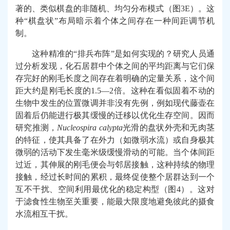
著的、类似棋盘的非随机、均匀分布模式（图
3E
）。这
种
“
棋盘状
”
布局暗示着个体之间存在一种间距调节机
制。
这种精准的
“
排兵布阵
”
是如何实现的？研究人员通
过分析发现，化石居群中个体之间的平均距离与它们保
存完好的刚毛长度之间存在着明确的定量关系，这个间
距大约是刚毛长度的
1.5
—
2
倍。这种在看似固着不动的
生物中发生的位置微调并非没有先例，例如现代藤壶在
固着后仍能进行极其缓慢的迁移以优化生存空间。因而
研究推测，
Nucleospira calypta
光滑的盘状外壳和无肉茎
的特征，使其具备了在外力（如微弱水流）或自身极其
微弱的活动下发生毫米级缓慢滑动的可能。当个体间距
过近，其伸展的刚毛便会与邻居接触，这种持续的物理
接触，经过长时间的累积，最终促使整个居群达到一个
互不干扰、空间利用最优化的稳定构型（图
4
）。这对
于滤食性生物至关重要，能最大限度地避免彼此的摄食
水流相互干扰。