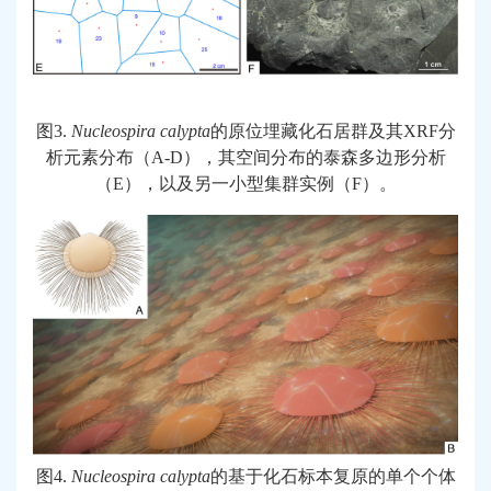
图
3.
Nucleospira
calypta
的原位埋藏化石居群及其
XRF
分
析元素分布（
A-D
），其空间分布的泰森多边形分析
（
E
），以及另一小型集群实例（
F
）。
图
4.
Nucleospira
calypta
的基于化石标本复原的单个个体