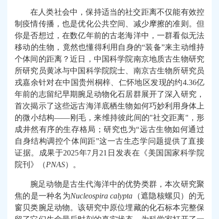
在人类社会中，保持适当的社交距离不仅能有效控
制疫情传播，也是优化公共空间、减少摩擦的准则。但
你是否想过，在数亿年前的古老海洋中，一群看似无法
移动的生物，竟然也懂得利用自身的
“
装备
”
来主动维持
个体间的距离？近日，中国科学院南京地质古生物研究
所研究员黄冰与中国科学院院士、南京古生物所研究员
戎嘉余针对在中国贵州桐梓、仁怀地区发现的约
4.36
亿
年前的志留纪早期腕足动物化石居群展开了深入研究，
首次揭示了这些远古海洋底栖生物如何巧妙利用身体上
的微小结构
——
刚毛，来维持彼此间的
"
社交距离
"
，形
成井然有序的生存格局；研究也为
“
远古生物如何通过
自身结构调控个体间距
”
这一古生态学问题提供了直接
证据。成果于
2025
年
7
月
21
日发表在《美国国家科学院
院刊》（
PNAS
）。
腕足动物是古生代海洋中的优势类群，本次研究聚
焦的是一种名为
Nucleospira calypta
（遮隐核螺贝）
的无
窗贝类腕足动物。该研究中原位埋藏的化石标本完整保