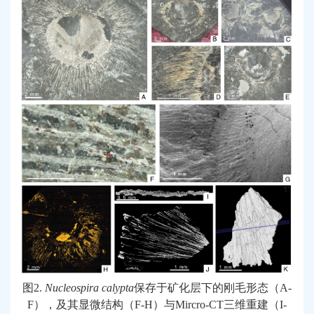
图
2.
Nucleospira
calypta
保存于矿化层下的刚毛形态（
A-
F
），及其显微结构（
F-H
）与
Mircro-CT
三维重建（
I-