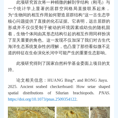
此项研究首次将一种精微的解剖学结构（刚毛）与
一个统计学上显著的居群空间格局直接联系起来，
为
“
生物间的相互作用如何塑造居群结构
”
这一古生态学
核心问题提供了直接的化石证据。它表明，远古居群的
形成并不仅仅受制于被动的环境因素或幼虫的随机固
着，生物个体间由其形态结构引起的相互作用同样扮演
了至关重要的角色。这一发现不仅加深了我们对古生代
海洋生态系统复杂性的理解，也凸显了那些看似微不足
道的特征在生命演化长河中可能产生的重要生态影响。
此项研究得到了国家自然科学基金委面上项目的支
持。
论文相关信息：
HUANG Bing*. and RONG Jiayu.
2025. Ancient seabed checkerboard: How setae shaped
spatial distributions of Silurian brachiopods.
PNAS
.
https://doi.org/10.1073/pnas.2509354122
.