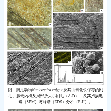
图
1.
腕足动物
Nucleospira calypta
及其由氧化铁保存的刚
毛。腹壳内模及局部放大示刚毛（
A-D
），及其扫描电
镜（
SEM
）与能谱（
EDS
）分析（
E-H
）。