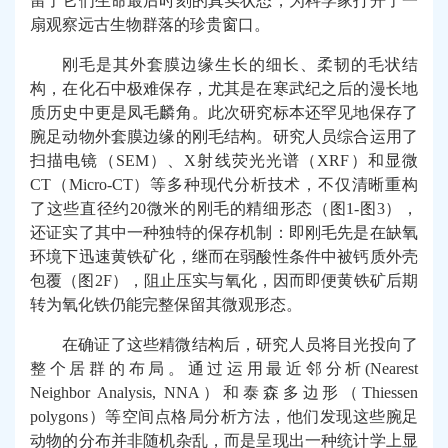
留了它们生命最后时刻的真实状态，为科学家打开了一
扇观察远古生物群落的珍贵窗口。
刚毛是其外套膜边缘生长的细长、柔韧的毛状结
构，在化石中极难保存，尤其是在寒武纪之后的漫长地
质历史中更是凤毛麟角。此次研究标本还罕见地保存了
腕足动物外套膜边缘的刚毛结构。研究人员综合运用了
扫描电镜（
SEM
）、
X
射线荧光光谱（
XRF
）和显微
CT
（
Micro-CT
）等多种现代分析技术，不仅清晰重构
了这些直径约
20
微米的刚毛的精细形态（图
1-
图
3
），
还证实了其中一种独特的保存机制：即刚毛先是在缺氧
环境下迅速黄铁矿化，继而在弱酸性条件中被钙质外壳
包覆（图
2F
），阻止压实与氧化，因而即便黄铁矿后期
转为氧化铁仍能完整保留其微观形态。
在确证了这些精微结构后，研究人员将目光投向了
整个居群的布局。通过运用最近邻分析
(Nearest
Neighbor Analysis, NNA
）和泰森多边形（
Thiessen
polygons
）等空间点格局分析方法，他们发现这些腕足
动物的分布并非随机杂乱，而是呈现出一种统计学上显