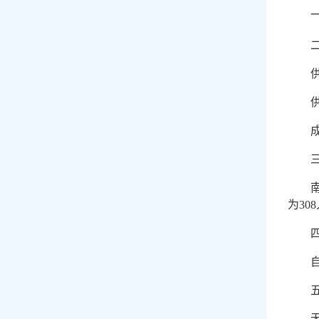
一、
为
308