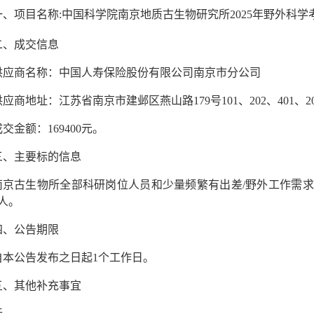
项目名称
:
中国科学院南京地质古生物研究所
2025
年野外科学
二、成交信息
供应商名称：中国人寿保险股份有限公司南京市分公司
供应商地址：江苏省南京市建邺区燕山路
179
号
101
、
202
、
401
、
2
成交金额：
169400
元。
三、主要标的信息
南京古生物所
全部科研岗位人员和少量频繁有出差
/
野外工作需求
人。
四、公告期限
自本公告发布之日起
1
个工作日。
五、其他补充事宜
无。