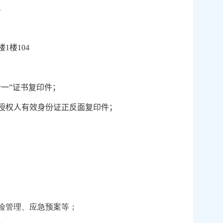
。
）
楼
1
楼
104
一”证书复印件；
授权人有效身份证正反面复印件；
险管理、应急预案等；