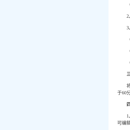
2
3
于
60
1
可编