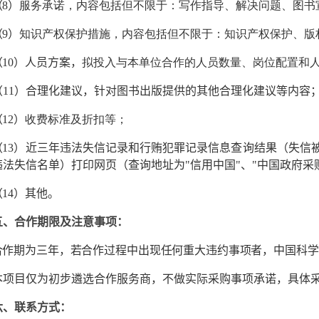
（
8
）
服务承诺，内容包括但不限于：写作指导、解决问题、图书
（
9
）
知识产权保护措施，内容包括但不限于：知识产权保护、版
（
10
）人员方案，
拟投入与本单位合作的人员数量、岗位配置和
（
11
）合理化建议，针对图书出版提供的其他合理化建议等内容
（
12
）
收费标准及折扣等；
（
13
）近三年违法失信记录和行贿犯罪记录信息查询结果（失信
违法失信名单）打印网页（查询地址为
"
信用中国
"
、
"
中国政府采
（
14
）其他。
五、合作期限及注意事项：
合作期为三年，若合作过程中出现任何重大违约事项者，中国科学
本项目仅为初步遴选合作服务商，不做实际采购事项承诺，具体
六、联系方式：