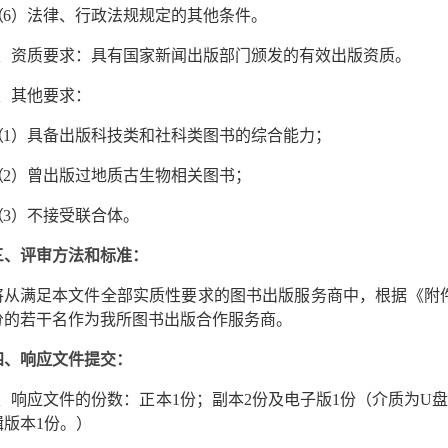
（
6
）法律、行政法规规定的其他条件。
、资质要求：具有国家新闻出版部门颁发的有效出版资质。
、其他要求：
（
1
）具备出版科技类和社科类图书的综合能力；
（
2
）曾出版过地质古生物相关图书；
（
3
）不接受联合体。
三、评审方法和标准：
将从满足本文件全部实质性要求的图书出版服务商中，根据《附
分的若干名作为我所图书出版合作服务商。
四、响应文件提交：
、响应文件的份数：正本
1
份；副本
2
份及电子版
1
份（介质为
U
盘
辑版本
1
份。）