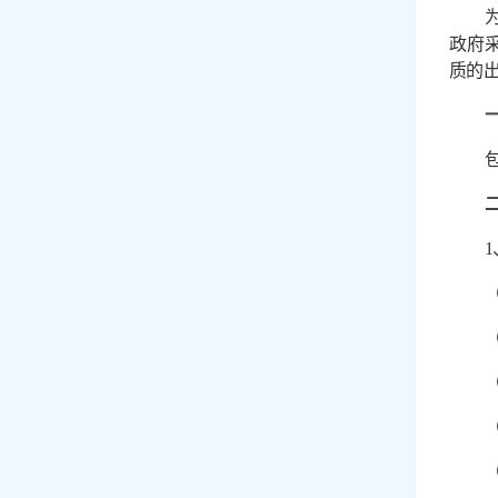
政府
质的
1