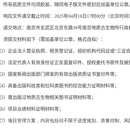
、所有纸质文件均须胶装，随同电子版文件密封后加盖单位公章
、响应文件递交截止时间：
2025
年
04
月
16
日
17
时
00
分（北京时间
、递交地点：南京市玄武区北京东路
39
号南京地质古生物所行政
、须提交材料如下（需加盖单位公章，格式自拟）：
（
1
）企业法人营业执照、税务登记证、组织机构代码证或“三证合
（
2
）法定代表人有效身份证正反面复印件、授权委托书原件及被
（
3
）国家新闻出版部门颁发的有效出版资质证书复印件等；
（
4
）具备出版科技类和社科类图书的综合能力证明材料等；
（
5
）曾出版过地质古生物相关图书证明材料等；
（
6
）项目业绩材料证明材料等；
（
7
）
项目管理方案，内容包括但不限于进度规划、质量控制、风