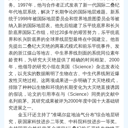
务。1997年，他与合作者正式发表了新一代国际二叠纪
年代地层系统，解决了长期争论的国际地层难题。新系
统于1998年被国际地层委员会和世界地质图委员会等被
纳入新的国际地层表。他先后组建了乐平统底界和长兴
阶底界国际工作组，经过20多年的艰苦努力，乐平统底
界和长兴阶底界的全球界线层型最终在中国建立。他首
先提出二叠纪大灭绝的两幕式模式和前乐平统事件。发
表的浙江煤山等地古、中生界界线剖面的系统同位素年
龄资料，为研究大灭绝提供了精确的时间框架。2000
年，他领导的研究小组在美国《Science》杂志发表论
文，以充实的数据阐明了生物在古、中生代界线附近爆
发性灭绝过程。这两项成果进一步明确了大灭绝模式，
排除了种种以生物和环境的长期变化为大灭绝直接诱因
的假说，论文的引用率在与《Science》同类的文献中
名列前茅。其研究成果被评为2000年度中国十大基础研
究进展之一。
金玉玕还主持了“准噶尔盆地油气分布”综合地层研
究，获国家科技进步二等奖、中科院科技进步一等奖。