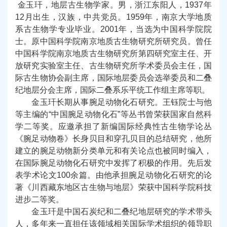
金玉玕，地层古生物学家。男，浙江东阳人，1937年
12月出生，汉族，中共党员。1959年，南京大学地质
系古生物学专业毕业。2001年，当选为中国科学院院
士。原中国科学院南京地质古生物研究所研究员。曾任
中国科学院南京地质古生物研究所第四研究室主任、开
放研究实验室主任、古生物研究所学术委员会主任，国
际古生物协会副主席，国际地层委员会选举委员和二叠
纪地层分会主席，国际二叠系乐平统工作组主席等职。
金玉玕长期从事腕足动物化石研究。王钰院士与他
等主编的“中国腕足动物化石”等丛书曾荣获国家自然科
学二等奖。应邀承担了新编国际经典性古生物学论丛
《腕足动物卷》长身贝目和穿孔贝目的总结研究，他所
建立的腕足动物新分类单元和有关论点也被同时编入，
在国际腕足动物化石研究中发挥了积极的作用。先后发
表学术论文100余篇。由他承担腕足动物化石研究的论
著《川西藏东地区古生物与地层》荣获中国科学院科技
进步二等奖。
金玉玕是中国石炭纪和二叠纪地层研究的学术带头
人，多年来一直担任该领域相关国际学术组织的领导职