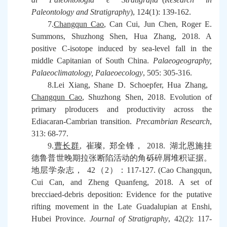
Paleontology and Stratigraphy
), 124(1): 139-162.
7.
Changqun Cao
, Can Cui, Jun Chen, Roger E.
Summons, Shuzhong Shen, Hua Zhang, 2018. A
positive C-isotope induced by sea-level fall in the
middle Capitanian of South China.
Palaeogeography,
Palaeoclimatology, Palaeoecology
, 505: 305-316.
8.Lei Xiang, Shane D. Schoepfer, Hua Zhang,
Changqun Cao
, Shuzhong Shen, 2018. Evolution of
primary plroducers and productivity across the
Ediacaran-Cambrian transition.
Precambrian Research
,
313: 68-77.
9.
曹长群
,
崔璨
,
郑全锋，
2018.
湖北恩施挂
德鲁普世晚期拉张断陷活动的角砾碎屑堆积证据。
地层学杂志，
42
（
2
）：
117-127. (Cao Changqun,
Cui Can, and Zheng Quanfeng, 2018. A set of
brecciaed-debris deposition: Evidence for the putative
rifting movement in the Late Guadalupian at Enshi,
Hubei Province.
Journal of Stratigraphy
, 42(2): 117-