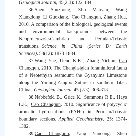
Geological Journal
, 45(2-3): 122-134.
36.Shen Shuzhong, Zhu Maoyan, Wang
Xiangdong, Li Guoxiang,
Cao Changqun
, Zhang Hua,
2010. A comparison of the biological, geological events
and environmental backgrounds between the
Neoproterozoic-Cambrian and Permian-Triassic
transitions.
Science in China (Series D: Earth
Sciences)
, 53(12): 1873-1884.
37.Wang Yue, Ueno K.K., Zhang Yichun,
Cao
Changqun
, 2010. The Changhsigian foraminiferal fauna
of a Neotethyan seamount: the Gyanyima Limestone
along the Yarlung-Zangbo Suture in southern Tibet,
China.
Geological Journal
, 45 (2-3): 308-318.
38.Nabbefeld B., Grice K., Summons R.E., Hays
L.E.,
Cao Changqun
, 2010. Significance of polycyclic
aromatic hydrocarbons (PAHs) in Permian/Triassic
boundary sections.
Applied Geochemistry
, 25: 1374-
1382.
39.
Cao Changqun
, Yang Yuncong, Shen