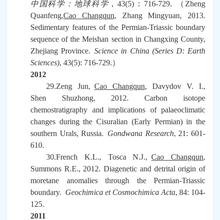
中国科学：地球科学
，
43(5)
：
716-729.
（
Zheng
Quanfeng,
Cao Changqun
, Zhang Mingyuan, 2013.
Sedimentary features of the Permian-Triassic boundary
sequence of the Meishan section in Changxing County,
Zhejiang Province.
Science in China (Series D: Earth
Sciences)
, 43(5): 716-729.
）
2012
29.Zeng Jun,
Cao Changqun
, Davydov V. I.,
Shen Shuzhong, 2012. Carbon isotope
chemostratigraphy and implications of palaeoclimatic
changes during the Cisuralian (Early Permian) in the
southern Urals, Russia.
Gondwana Research
, 21: 601-
610.
30.French K.L., Tosca N.J.,
Cao Changqun
,
Summons R.E., 2012. Diagenetic and detrital origin of
moretane anomalies through the Permian-Triassic
boundary.
Geochimica et Cosmochimica Acta
, 84: 104-
125.
2011