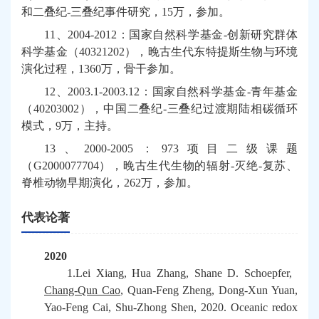
和二叠纪
-
三叠纪事件研究，
15
万，参加。
11
、
2004-2012
：国家自然科学基金
-
创新研究群体
科学基金（
40321202
），晚古生代东特提斯生物与环境
演化过程，
1360
万，骨干参加。
12
、
2003.1-2003.12
：国家自然科学基金
-
青年基金
（
40203002
），中国二叠纪
-
三叠纪过渡期陆相碳循环
模式，
9
万，主持。
13
、
2000-2005
：
973
项目二级课题
（
G2000077704
），晚古生代生物的辐射
-
灭绝
-
复苏、
脊椎动物早期演化，
262
万，参加。
代表论著
2020
1.Lei Xiang, Hua Zhang, Shane D. Schoepfer,
Chang-Qun Cao
, Quan-Feng Zheng, Dong-Xun Yuan,
Yao-Feng Cai, Shu-Zhong Shen, 2020. Oceanic redox