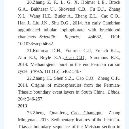
20.Zhang Z. F., L. G. X, Holmer L.E., Brock
G.A., Balthasar U., Skovsted C.B., Fu D.J., Zhang
X.L., Wang H.Z., Butler A., Zhang Z.L.,
Cao C.Q.
,
Han J., Liu J.N., Shu D.G., 2014. An early Cambrian
agglutinated tubular lophophorate with brachiopod
characters.
Scientific Reports
, 4:4682, DOI:
10.1038/srep04682.
21.Rothman D.H., Fournier G.P., French K.L.,
Alm E.J., Boyle E.A.,
Cao C.Q.
, Summons R.E.,
2014. Methanogenic burst in the end-Permian carbon
cycle.
PNAS
, 111 (15): 5462-5467.
22.Zhang H., Shen S.Z.,
Cao C.Q.
, Zheng Q.F.,
2014. Origins of microspherules from the Permian-
Triassic boundary event layers in South China.
Lithos
,
204: 246-257.
2013
23.Zheng Quanfeng,
Cao Changqun
, Zhang
Mingyuan, 2013. Sedimentary features of the Permian-
Triassic boundary sequence of the Meishan section in