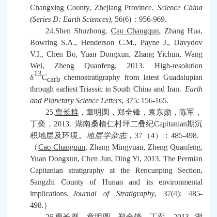
Changxing County, Zhejiang Province.
Science China
(Series D: Earth Sciences)
, 56(6)
：
956-969.
24.Shen Shuzhong,
Cao Changqun
, Zhang Hua,
Bowring S.A., Henderson C.M., Payne J., Davydov
V.I., Chen Bo, Yuan Dongxun, Zhang Yichun, Wang
Wei, Zheng Quanfeng, 2013. High-resolution
13
δ
C
chemostratigraphy from latest Guadalupian
carb
through earliest Triassic in South China and Iran.
Earth
and Planetary Science Letters
, 375: 156-165.
25.
曹长群
，章明圆，郑全锋，袁东勋，陈军，
丁奕，
2013.
湖南桑植仁村坪二叠纪
Capitanian
期沉
积地层及环境。
地层学杂志
，
37
（
4
）：
485-498.
（
Cao Changqun
, Zhang Mingyuan, Zheng Quanfeng,
Yuan Dongxun, Chen Jun, Ding Yi, 2013. The Permian
Capitanian stratigraphy at the Rencunping Section,
Sangzhi County of Hunan and its environmental
implications.
Journal of Stratigraphy
, 37(4): 485-
498.
）
26.
曹长群
，章明圆，郑全锋，丁奕，
2013.
湖