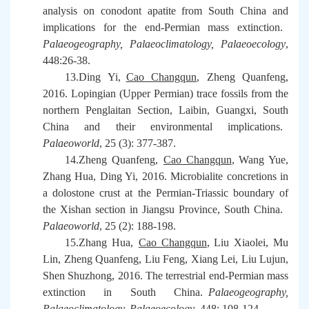
analysis on conodont apatite from South China and
implications for the end-Permian mass extinction.
Palaeogeography, Palaeoclimatology, Palaeoecology
,
448:26-38.
13.Ding Yi,
Cao Changqun
, Zheng Quanfeng,
2016. Lopingian (Upper Permian) trace fossils from the
northern Penglaitan Section, Laibin, Guangxi, South
China and their environmental implications.
Palaeoworld
, 25 (3): 377-387.
14.Zheng Quanfeng,
Cao Changqun
, Wang Yue,
Zhang Hua, Ding Yi, 2016. Microbialite concretions in
a dolostone crust at the Permian-Triassic boundary of
the Xishan section in Jiangsu Province, South China.
Palaeoworld
, 25 (2): 188-198.
15.Zhang Hua,
Cao Changqun
, Liu Xiaolei, Mu
Lin, Zheng Quanfeng, Liu Feng, Xiang Lei, Liu Lujun,
Shen Shuzhong, 2016. The terrestrial end-Permian mass
extinction in South China.
Palaeogeography,
Palaeoclimatology, Palaeoecology
, 448: 108-124.