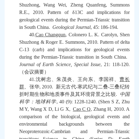
Shuzhong, Wang Wei, Zheng Quanfeng, Summons
R.E., 2010. Pattern of
δ
13C and implications for
geological events during the Permian-Triassic transition
in South China.
Geological Journal
, 45: 186-194.
40.
Cao Changqun
, Colonero L. K. Carolyn, Shen
Shuzhong & Roger E. Summons, 2010. Pattern of delta
C-13 (carb) and implications for geological events
during the Permian-Triassic transition in South China.
Journal of Earth Science, Special Issue
, 21: 118-120.
（会议摘要）
41.
沈树忠、朱茂炎、王向东、李国祥、
曹长
群
、张华
, 2010.
新元古代
-
寒武纪与二叠
-
三叠纪转
折时期生物和地质事件及其环境背景之比较
.
中国
科学：地球科学
, 40 (9): 1228-1240. (Shen S Z, Zhu
M Y, Wang X D, Li G X,
Cao C Q
, Zhang H, 2010. A
comparison of the biological, geological events and
environmental backgrounds between the
Neoproterozoic-Cambrian and Permian-Triassic
transitions.
Science in China (Series D: Earth