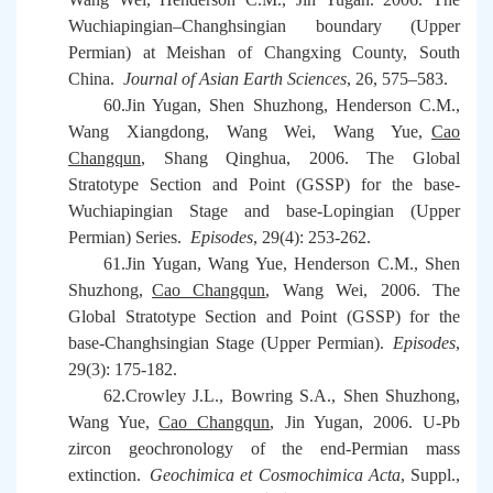
Wuchiapingian
–
Changhsingian boundary (Upper
Permian) at Meishan of Changxing County, South
China.
Journal of Asian Earth Sciences
, 26, 575
–
583.
60.Jin Yugan, Shen Shuzhong, Henderson C.M.,
Wang Xiangdong, Wang Wei, Wang Yue,
Cao
Changqun
, Shang Qinghua, 2006. The Global
Stratotype Section and Point (GSSP) for the base-
Wuchiapingian Stage and base-Lopingian (Upper
Permian) Series.
Episodes
, 29(4): 253-262.
61.Jin Yugan, Wang Yue, Henderson C.M., Shen
Shuzhong,
Cao Changqun
, Wang Wei, 2006. The
Global Stratotype Section and Point (GSSP) for the
base-Changhsingian Stage (Upper Permian).
Episodes
,
29(3): 175-182.
62.Crowley J.L., Bowring S.A., Shen Shuzhong,
Wang Yue,
Cao Changqun
, Jin Yugan, 2006. U-Pb
zircon geochronology of the end-Permian mass
extinction.
Geochimica et Cosmochimica Acta
, Suppl.,