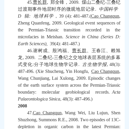
45.
曹长群
,
郑全锋，
2009.
煤山二叠纪
-
三叠纪
过渡期事件地层时序的微观地层记录
.
中国科学
D
辑
:
地球科学
，
39 (4): 481-487.(
Cao Changqun
,
Zheng Quanfeng, 2009. Geological event sequences of
the Permian-Triassic transition recorded in the
microfacies in Meishan.
Science in China (Series D:
Earth Sciences),
39(4): 481-487.)
46.
谢树成、殷鸿福、
曹长群
、王春江、赖旭
龙
, 2009.
二叠纪
-
三叠纪之交地球表层系统的多幕
式变化
:
分子地球生物学记录
.
古生物学报
, 48(3):
487-496. (Xie Shucheng, Yin Hongfu,
Cao Changqun
,
Wang Chunjiang, Lai Xulong, 2009. Episodic changes
of the earth surface system across the Permian-Triassic
boundary: molecular geobiological records.
Acta
Palaeontologica Sinica
, 48(3): 487-496.)
2008
47.
Cao Changqun
, Wang Wei, Liu Lujun, Shen
Shuzhong, Summons R.E., 2008. Two episodes of 13C-
depletion in organic carbon in the latest Permian: