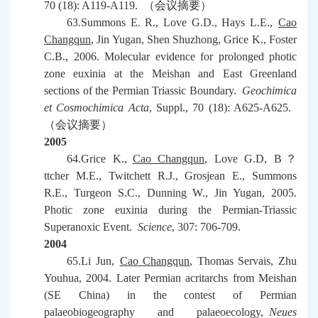
70 (18): A119-A119.
（会议摘要）
63.Summons E. R., Love G.D., Hays L.E.,
Cao
Changqun
, Jin Yugan, Shen Shuzhong, Grice K., Foster
C.B., 2006. Molecular evidence for prolonged photic
zone euxinia at the Meishan and East Greenland
sections of the Permian Triassic Boundary.
Geochimica
et Cosmochimica Acta
, Suppl., 70 (18): A625-A625.
（会议摘要）
2005
64.Grice K.,
Cao Changqun
, Love G.D, B
？
ttcher M.E., Twitchett R.J., Grosjean E., Summons
R.E., Turgeon S.C., Dunning W., Jin Yugan, 2005.
Photic zone euxinia during the Permian-Triassic
Superanoxic Event.
Science
, 307: 706-709.
2004
65.Li Jun,
Cao Changqun
, Thomas Servais, Zhu
Youhua, 2004. Later Permian acritarchs from Meishan
(SE China) in the contest of Permian
palaeobiogeography and palaeoecology,
Neues