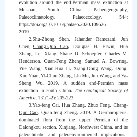
evolution around the end-Permian mass extinction at
Meishan, South China. Palaeogeography,
Palaeoclimatology, Palaeoecology, 544:
https://doi.org/10.1016/j.palaeo.2020.109626
2019
2.Shu-Zhong Shen, Jahandar Ramezani, Jun
Chen,
Chang-Qun Cao
, Douglas H. Erwin, Hua
Zhang, Lei Xiang, Shane D. Schoepfer, Charles M.
Henderson, Quan-Feng Zheng, Samuel A. Bowring,
Yue Wang, Xian-Hua Li, Xiang-Dong Wang, Dong-
Xun Yuan, Yi-Chun Zhang, Lin Mu, Jun Wang, and Ya-
Sheng Wu, 2019. A sudden end-Permian mass
extinction in south China.
The Geological Society of
America
, 131(1-2): 205-223.
3.Yao-feng Cai, Hua Zhang, Zhuo Feng,
Chang-
Qun Cao
, Quan-feng Zheng, 2019. A Germaropteris-
dominated flora from the upper Permian of the
Dalongkou section, Xinjiang, Northwest China, and its
paleoclimatic and paleoenvironmental implications.