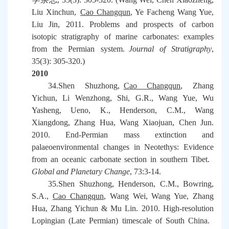
Liu Xinchun,
Cao Changqun
, Ye Facheng Wang Yue,
Liu Jin, 2011. Problems and prospects of carbon
isotopic stratigraphy of marine carbonates: examples
from the Permian system.
Journal of Stratigraphy
,
35(3): 305-320.)
2010
34.Shen Shuzhong,
Cao Changqun
, Zhang
Yichun, Li Wenzhong, Shi, G.R., Wang Yue, Wu
Yasheng, Ueno, K., Henderson, C.M., Wang
Xiangdong, Zhang Hua, Wang Xiaojuan, Chen Jun.
2010. End-Permian mass extinction and
palaeoenvironmental changes in Neotethys: Evidence
from an oceanic carbonate section in southern Tibet.
Global and Planetary Change
, 73:3-14.
35.Shen Shuzhong, Henderson, C.M., Bowring,
S.A.,
Cao Changqun
, Wang Wei, Wang Yue, Zhang
Hua, Zhang Yichun & Mu Lin. 2010. High-resolution
Lopingian (Late Permian) timescale of South China.