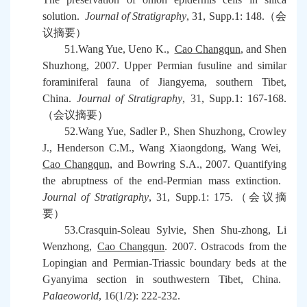
solution.
Journal of Stratigraphy
, 31, Supp.1: 148.
（会
议摘要）
51.Wang Yue, Ueno K.,
Cao Changqun
, and Shen
Shuzhong, 2007. Upper Permian fusuline and similar
foraminiferal fauna of Jiangyema, southern Tibet,
China.
Journal of Stratigraphy
, 31, Supp.1: 167-168.
（会议摘要）
52.Wang Yue, Sadler P., Shen Shuzhong, Crowley
J., Henderson C.M., Wang Xiaongdong, Wang Wei,
Cao Changqun,
and Bowring S.A., 2007. Quantifying
the abruptness of the end-Permian mass extinction.
Journal of Stratigraphy
, 31, Supp.1: 175.
（会议摘
要）
53.Crasquin-Soleau Sylvie, Shen Shu-zhong, Li
Wenzhong,
Cao Changqun
. 2007. Ostracods from the
Lopingian and Permian-Triassic boundary beds at the
Gyanyima section in southwestern Tibet, China.
Palaeoworld
, 16(1/2): 222-232.