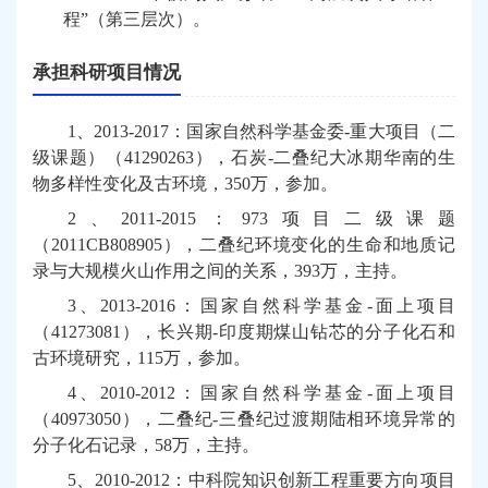
程
”
（第三层次）。
承担科研项目情况
1
、
2013-2017
：国家自然科学基金委
-
重大项目（二
级课题）（
41290263
），石炭
-
二叠纪大冰期华南的生
物多样性变化及古环境，
350
万，参加。
2
、
2011-2015
：
973
项目二级课题
（
2011CB808905
），二叠纪环境变化的生命和地质记
录与大规模火山作用之间的关系，
393
万，主持。
3
、
2013-2016
：国家自然科学基金
-
面上项目
（
41273081
），长兴期
-
印度期煤山钻芯的分子化石和
古环境研究，
115
万，参加。
4
、
2010-2012
：国家自然科学基金
-
面上项目
（
40973050
），二叠纪
-
三叠纪过渡期陆相环境异常的
分子化石记录，
58
万，主持。
5
、
2010-2012
：中科院知识创新工程重要方向项目