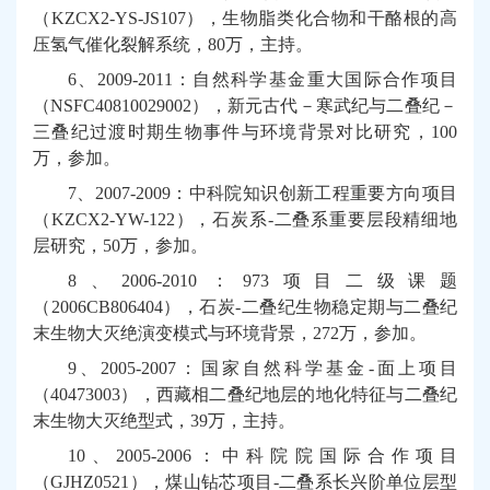
（
KZCX2-YS-JS107
），生物脂类化合物和干酪根的高
压氢气催化裂解系统，
80
万，主持。
6
、
2009-2011
：自然科学基金重大国际合作项目
（
NSFC40810029002
），新元古代－寒武纪与二叠纪－
三叠纪过渡时期生物事件与环境背景对比研究，
100
万，参加。
7
、
2007-2009
：中科院知识创新工程重要方向项目
（
KZCX2-YW-122
），石炭系
-
二叠系重要层段精细地
层研究，
50
万，参加。
8
、
2006-2010
：
973
项目二级课题
（
2006CB806404
），石炭
-
二叠纪生物稳定期与二叠纪
末生物大灭绝演变模式与环境背景，
272
万，参加。
9
、
2005-2007
：国家自然科学基金
-
面上项目
（
40473003
），西藏相二叠纪地层的地化特征与二叠纪
末生物大灭绝型式，
39
万，主持。
10
、
2005-2006
：中科院院国际合作项目
（
GJHZ0521
），煤山钻芯项目
-
二叠系长兴阶单位层型