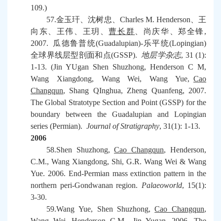
109.)
57.
金玉玕、沈树忠、
Charles M. Henderson
、王
向东、王伟、王玥、
曹长群
、尚庆华、郑全锋
,
2007.
瓜德鲁普统
(Guadalupian)-
乐平统
(Lopingian)
全球界线层型剖面和点
(GSSP).
地层学杂志
, 31 (1):
1-13. (Jin YUgan Shen Shuzhong, Henderson C M,
Wang Xiangdong, Wang Wei, Wang Yue,
Cao
Changqun
, Shang QInghua, Zheng Quanfeng, 2007.
The Global Stratotype Section and Point (GSSP) for the
boundary between the Guadalupian and Lopingian
series (Permian).
Journal of Stratigraphy
, 31(1): 1-13.
2006
58.Shen Shuzhong,
Cao Changqun
, Henderson,
C.M., Wang Xiangdong, Shi, G.R. Wang Wei & Wang
Yue. 2006. End-Permian mass extinction pattern in the
northern peri-Gondwanan region.
Palaeoworld
, 15(1):
3-30.
59.Wang Yue, Shen Shuzhong,
Cao Changqun
,
Wang Wei, Henderson C.M., Jin Yugan. 2006. The