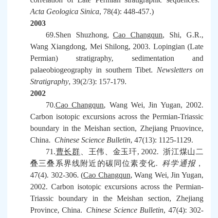
Acta Geologica Sinica
, 78(4): 448-457.)
2003
69.Shen Shuzhong,
Cao Changqun
, Shi, G.R.,
Wang Xiangdong, Mei Shilong, 2003. Lopingian (Late
Permian) stratigraphy, sedimentation and
palaeobiogeography in southern Tibet.
Newsletters on
Stratigraphy
, 39(2/3): 157-179.
2002
70.
Cao Changqun
, Wang Wei, Jin Yugan, 2002.
Carbon isotopic excursions across the Permian-Triassic
boundary in the Meishan section, Zhejiang Pruovince,
China.
Chinese Science Bulletin
, 47(13): 1125-1129.
71.
曹长群
、王伟、金玉玕
, 2002.
浙江煤山二
叠三叠系界线附近的碳同位素变化
.
科学通报
，
47(4). 302-306. (
Cao Changqun
, Wang Wei, Jin Yugan,
2002. Carbon isotopic excursions across the Permian-
Triassic boundary in the Meishan section, Zhejiang
Province, China.
Chinese Science Bulletin
, 47(4): 302-