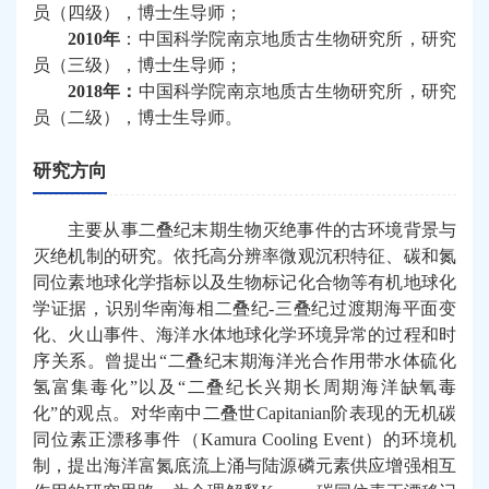
员（四级），博士生导师；
2010
年
：中国科学院南京地质古生物研究所，研究
员（三级），博士生导师；
2018
年：
中国科学院南京地质古生物研究所，研究
员（二级），博士生导师。
研究方向
主要从事二叠纪末期生物灭绝事件的古环境背景与
灭绝机制的研究。依托高分辨率微观沉积特征、碳和氮
同位素地球化学指标以及生物标记化合物等有机地球化
学证据，识别华南海相二叠纪
-
三叠纪过渡期海平面变
化、火山事件、海洋水体地球化学环境异常的过程和时
序关系。曾提出
“
二叠纪末期海洋光合作用带水体硫化
氢富集毒化
”
以及
“
二叠纪长兴期长周期海洋缺氧毒
化
”
的观点。对华南中二叠世
Capitanian
阶表现的无机碳
同位素正漂移事件（
Kamura Cooling Event
）的环境机
制，提出海洋富氮底流上涌与陆源磷元素供应增强相互