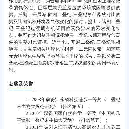
作用的研究思路，为合理解释
Kamura
碳同位素正漂移记
录的偶然性、巨厚层灰泥丘建造的环境成因等提供依
据。后期，开展海
-
陆相二叠纪
-
三叠纪事件界线对比依
据及陆相沉积环境及气候变化的探讨，提出：陆相二叠
纪
-
三叠纪过渡期有机碳同位素负异常的幕次变化特
点，并可作为识别陆相沉积地层二叠纪末期环境异常事
件的主要对比证据。近年来，开展二叠纪
-
三叠纪陆相
地层与古温度相关地球化学指标（二元同位素）和环境
元素地球化学异常指标等技术手段的探索，期以分析二
叠纪
-
三叠纪过渡期海
-
陆相生态系统崩溃的共同环境机
制。
获奖及荣誉
1.
2008
年获得江苏省科技进步一等奖《二叠纪
末生物大灭绝研究》（排名第五）；
2.2010
年获得国家自然科学二等奖《中国的乐
平统和二叠纪末生物大灭绝》（排名第五）；
3.2011
年被列入江苏省
“333
高层次人才培养工