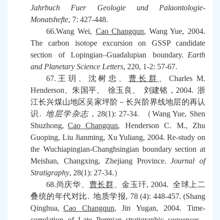
Jahrbuch Fuer Geologie und Palaontologie-
Monatshefte
, 7: 427-448.
66.Wang Wei,
Cao Changqun
, Wang Yue, 2004.
The carbon isotope excursion on GSSP candidate
section of Lopingian
–
Guadalupian boundary.
Earth
and Planetary Science Letters
, 220, 1-2: 57-67.
67.
王玥、沈树忠、
曹长群
、
Charles M.
Henderson
、朱国平、
徐玉良、
刘建铭，
2004.
浙
江长兴煤山地区吴家坪阶－长兴阶界线地层的再认
识
.
地层学杂志
，
28(1): 27-34.
（
Wang Yue, Shen
Shuzhong,
Cao Changqun
, Henderson C. M., Zhu
Guoping, Liu Jianming, Xu Yuliang, 2004. Re-study on
the Wuchiapingian-Changhsingian boundary section at
Meishan, Changxing, Zhejiang Province.
Journal of
Stratigraphy
, 28(1): 27-34.
）
68.
尚庆华、
曹长群
、金玉玕
, 2004.
全球上二
叠统的年代对比
.
地质学报
, 78 (4): 448-457. (Shang
Qinghua,
Cao Changqun
, Jin Yugan, 2004. Time-
correlation of Late Permian stratigraphic sequences.