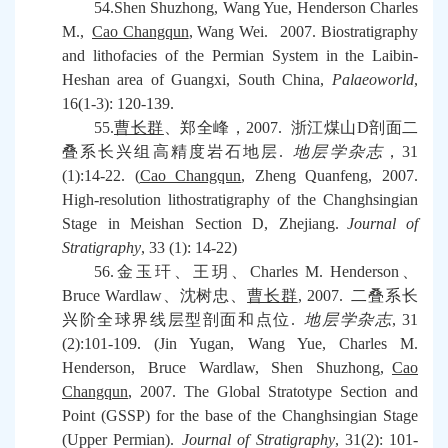
54.Shen Shuzhong, Wang Yue, Henderson Charles
M.,
Cao Changqun
, Wang Wei. 2007. Biostratigraphy
and lithofacies of the Permian System in the Laibin-
Heshan area of Guangxi, South China,
Palaeoworld
,
16(1-3): 120-139.
55.
曹长群
、郑全峰，
2007.
浙江煤山
D
剖面二
叠系长兴组高精度岩石地层
.
地层学杂志
，
31
(1):14-22. (
Cao Changqun
, Zheng Quanfeng, 2007.
High-resolution lithostratigraphy of the Changhsingian
Stage in Meishan Section D, Zhejiang.
Journal of
Stratigraphy
, 33 (1): 14-22)
56.
金玉玕、王玥、
Charles M. Henderson
、
Bruce Wardlaw
、沈树忠、
曹长群
, 2007.
二叠系长
兴阶全球界线层型剖面和点位
.
地层学杂志
, 31
(2):101-109. (Jin Yugan, Wang Yue, Charles M.
Henderson, Bruce Wardlaw, Shen Shuzhong,
Cao
Changqun
, 2007. The Global Stratotype Section and
Point (GSSP) for the base of the Changhsingian Stage
(Upper Permian).
Journal of Stratigraphy
, 31(2): 101-