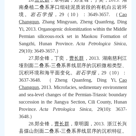
南桑植二叠系茅口组硅泥质岩段的有机白云岩环
境。
岩石学报
，
29
（
10
）：
3649-3657.
（
Cao
Changqun
, Zhang Mingyuan, Zheng Quanfeng, Ding
Yi, 2013. Organogenic dolomitization within the Middle
Permian siliceous-rock set in Maokou Formation of
Sangzhi, Hunan Province.
Acta Petrologica Sinica
,
29(10): 3649-3657.
）
27.
郑全锋，丁奕，
曹长群
，
2013.
湖南慈利江
垭剖面二叠系
-
三叠系界线层序的沉积微相类型、
沉积环境和海平面变化。
岩石学报
，
29
（
10
）：
3637-3648.
（
Zheng Quanfeng, Ding Yi,
Cao
Changqun
, 2013. Microfacies, sedimentary environment
and sea-level changes of the Permian-Triassic boundary
succession in the Jiangya Section, Cili County, Hunan
Province.
Acta Petrologica Sinica
, 29(10): 3637-
3648.
）
28.
郑全锋，
曹长群
，章明圆，
2013.
浙江长兴
县煤山剖面二叠系
-
三叠系界线层序的沉积特征。