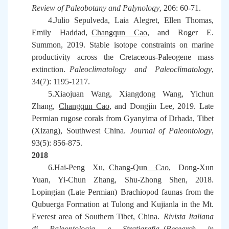
Review of Paleobotany and Palynology
, 206: 60-71.
4.Julio Sepulveda, Laia Alegret, Ellen Thomas,
Emily Haddad,
Changqun Cao
, and Roger E.
Summon, 2019. Stable isotope constraints on marine
productivity across the Cretaceous-Paleogene mass
extinction.
Paleoclimatology and Paleoclimatology
,
34(7): 1195-1217.
5.Xiaojuan Wang, Xiangdong Wang, Yichun
Zhang,
Changqun Cao
, and Dongjin Lee, 2019. Late
Permian rugose corals from Gyanyima of Drhada, Tibet
(Xizang), Southwest China.
Journal of Paleontology
,
93(5): 856-875.
2018
6.Hai-Peng Xu,
Chang-Qun Cao
, Dong-Xun
Yuan, Yi-Chun Zhang, Shu-Zhong Shen, 2018.
Lopingian (Late Permian) Brachiopod faunas from the
Qubuerga Formation at Tulong and Kujianla in the Mt.
Everest area of Southern Tibet, China.
Rivista Italiana
di Paleontologia e Stratigrafia
(
Research in