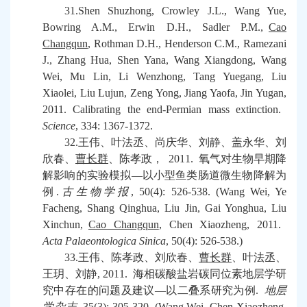
31.Shen Shuzhong, Crowley J.L., Wang Yue,
Bowring A.M., Erwin D.H., Sadler P.M.,
Cao
Changqun
, Rothman D.H., Henderson C.M., Ramezani
J., Zhang Hua, Shen Yana, Wang Xiangdong, Wang
Wei, Mu Lin, Li Wenzhong, Tang Yuegang, Liu
Xiaolei, Liu Lujun, Zeng Yong, Jiang Yaofa, Jin Yugan,
2011. Calibrating the end-Permian mass extinction.
Science
, 334: 1367-1372.
32.
王伟、叶法丞、尚庆华、刘静、盖永华、刘
欣春、
曹长群
、陈孝政，
2011.
氧气对生物早期降
解影响的实验模拟—以小型鱼类肠道微生物降解为
例
.
古生物学报
, 50(4): 526-538. (Wang Wei, Ye
Facheng, Shang Qinghua, Liu Jin, Gai Yonghua, Liu
Xinchun,
Cao Changqun
, Chen Xiaozheng, 2011.
Acta Palaeontologica Sinica
, 50(4): 526-538.)
33.
王伟、陈孝政、刘欣春、
曹长群
、叶法丞、
王玥、刘静
, 2011.
海相碳酸盐岩碳同位素地层学研
究中存在的问题及建议—以二叠系研究为例
.
地层
学杂志
, 35(3): 305-320. (Wang Wei, Chen Xiaozheng,