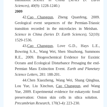
Sciences)
, 40(9): 1228-1240.)
2009
42.
Cao Changqun
, Zheng Quanfeng, 2009.
Geological event sequences of the Permian-Triassic
transition recorded in the microfacies in Meishan.
Science in China (Series D: Earth Sciences)
, 52(10):
1529-1536.
43.
Cao Changqun
, Love G.D., Hays L.E.,
Bowring S.A., Wang Wei, Shen Shuzhong, Summons
R.E., 2009. Biogeochemical Evidence for Euxinic
Oceans and Ecological Disturbance Presaging the end-
Permian Mass Extinction Event.
Earth and Planetary
Science Letters
, 281: 188-201.
44.Chen Xiaozheng, Wang Wei, Shang Qinghua,
Lou Yue, Liu Xinchun,
Cao Changqun,
and Wang
Yue, 2009. Experimental evidence for eukaryotic fossil
preservation: Onion skin cells in silica solution.
Precambrian Research
, 170(3-4): 223-230.