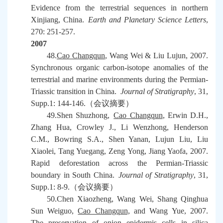
Evidence from the terrestrial sequences in northern
Xinjiang, China.
Earth and Planetary Science Letters
,
270: 251-257.
2007
48.
Cao Changqun
, Wang Wei & Liu Lujun, 2007.
Synchronous organic carbon-isotope anomalies of the
terrestrial and marine environments during the Permian-
Triassic transition in China.
Journal of Stratigraphy
, 31,
Supp.1: 144-146.
（会议摘要）
49.Shen Shuzhong,
Cao Changqun
, Erwin D.H.,
Zhang Hua, Crowley J., Li Wenzhong, Henderson
C.M., Bowring S.A., Shen Yanan, Lujun Liu, Liu
Xiaolei, Tang Yuegang, Zeng Yong, Jiang Yaofa, 2007.
Rapid deforestation across the Permian-Triassic
boundary in South China.
Journal of Stratigraphy
, 31,
Supp.1: 8-9.
（会议摘要）
50.Chen Xiaozheng, Wang Wei, Shang Qinghua
Sun Weiguo,
Cao Changqun,
and Wang Yue, 2007.
The preservation of onion epidermis cells in silica