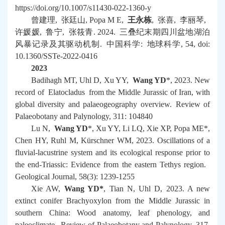
https://doi.org/10.1007/s11430-022-1360-y
曾建理
,
张廷山
, Popa M E,
王永栋
,
张喜
,
李丽琴
,
许媛媛
,
鲁宁
,
张筱青
. 2024.
三叠纪末期四川盆地湖泊
风暴记录及其驱动机制
.
中国科学
:
地球科学
, 54, doi:
10.1360/SSTe-2022-0416
2023
Badihagh MT, Uhl D, Xu YY,
Wang YD
*, 2023. New
record of
Elatocladus
from the Middle Jurassic of Iran, with
global diversity and palaeogeography overview.
Review of
Palaeobotany and Palynology
, 311: 104840
Lu N,
Wang YD
*, Xu YY, Li LQ, Xie XP, Popa ME*,
Chen HY, Ruhl M, Kürschner WM, 2023. Oscillations of a
fluvial‐lacustrine system and its ecological response prior to
the end‐Triassic: Evidence from the eastern Tethys region.
Geological Journal
, 58(3): 1239-1255
Xie AW,
Wang YD*
, Tian N, Uhl D, 2023. A new
extinct conifer
Brachyoxylon
from the Middle Jurassic in
southern China: Wood anatomy, leaf phenology, and
paleoclimate.
Review of Palaeobotany and Palynology
, 317,