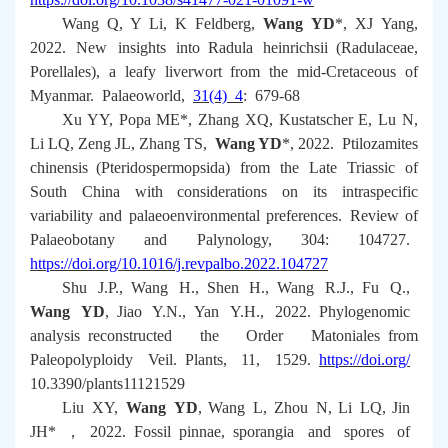
Wang Q, Y Li, K Feldberg,
Wang YD
*, XJ Yang,
2022. New insights into
Radula heinrichsii
(Radulaceae,
Porellales), a leafy liverwort from the mid-Cretaceous of
Myanmar.
Palaeoworld
,
31(4) 4
: 679-68
Xu YY, Popa ME*, Zhang XQ, Kustatscher E, Lu N,
Li LQ, Zeng JL, Zhang TS,
Wang YD
*, 2022.
Ptilozamites
chinensis
(Pteridospermopsida) from the Late Triassic of
South China with considerations on its intraspecific
variability and palaeoenvironmental preferences.
Review of
Palaeobotany and Palynology
, 304: 104727.
https://doi.org/10.1016/j.revpalbo.2022.104727
Shu J.P., Wang H., Shen H., Wang R.J., Fu Q.,
Wang YD
, Jiao Y.N., Yan Y.H., 2022. Phylogenomic
analysis reconstructed the Order Matoniales from
Paleopolyploidy Veil.
Plants
, 11, 1529.
https://doi.org/
10.3390/plants11121529
Liu XY,
Wang YD
, Wang L, Zhou N, Li LQ, Jin
JH*
，
2022. Fossil
pinnae,
sporangia and spores of