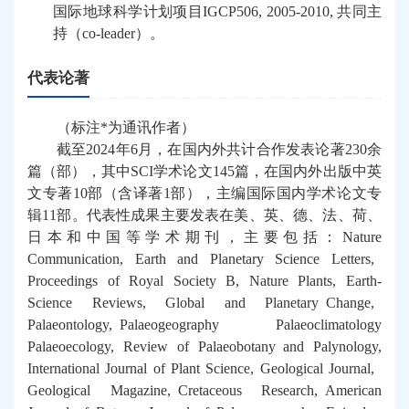
国际地球科学计划项目
IGCP506, 2005-2010,
共同主
持（
co-leader
）
。
代表论著
（标注
*
为通讯作者）
截至
2024
年
6
月，在国内外共计合作发表论著
230
余
篇（部），其中
SCI
学术论文
145
篇，在国内外出版中英
文专著
10
部（含译著
1
部），主编国际国内学术论文专
辑
11
部。代表性成果主要发表在美、英、德、法、荷、
日本和中国等学术期刊，主要包括：
Nature
Communication, Earth and Planetary Science Letters,
Proceedings of Royal Society B, Nature Plants, Earth-
Science Reviews, Global and Planetary Change,
Palaeontology, Palaeogeography Palaeoclimatology
Palaeoecology, Review of Palaeobotany and Palynology,
International Journal of Plant Science, Geological Journal,
Geological Magazine, Cretaceous Research, American