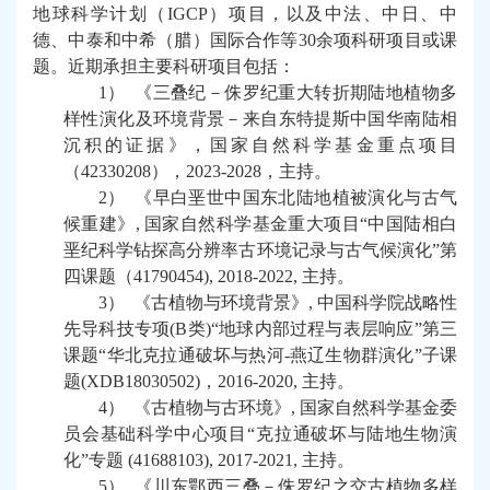
地球科学计划（
IGCP
）
项目，以及
中法、中日
、
中
德、中泰和中希（腊）
国际合作等
30
余项科研项目或课
题。近期承担
主要
科研
项目包括：
1）
《
三叠纪－侏罗纪重大转折期陆地植物多
样性演化及环境背景－来自东特提斯中国华南陆相
沉积的证据
》，国家自然科学基金重点项目
（
42330208
），
2023-2028
，主持。
2）
《早白垩世中国东北陆地植被演化与古气
候重建》
,
国家自然科学基金重大项目
“
中国陆相白
垩纪科学钻探高分辨率古环境记录与古气候演化
”
第
四课题（
41790454), 2018-2022,
主持
。
3）
《古植物与环境背景》
,
中国科学院战略性
先导科技专项
(B
类
)“
地球内部过程与表层响应
”
第三
课题
“
华北克拉通破坏与热河
-
燕辽生物群演化
”
子课
题
(XDB18030502)
，
2016-2020,
主持
。
4）
《古植物与古环境》
,
国家自然科学基金委
员会基础科学中心项目
“
克拉通破坏与陆地生物演
化
”
专题
(41688103), 2017-2021,
主持
。
5）
《
川东鄂西三叠－侏罗纪之交古植物多样