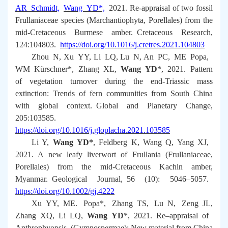
AR Schmidt,
Wang YD*,
2021. Re-appraisal of two fossil
Frullaniaceae species (Marchantiophyta, Porellales) from the
mid-Cretaceous Burmese amber.
Cretaceous Research
,
124:104803.
https://doi.org/10.1016/j.cretres.2021.104803
Zhou N, Xu YY, Li LQ, Lu N, An PC, ME Popa,
WM Kürschner*, Zhang XL,
Wang YD
*, 2021. Pattern
of vegetation turnover during the end-Triassic mass
extinction: Trends of fern communities from South China
with global context.
Global and Planetary Change
,
205:103585.
https://doi.org/10.1016/j.gloplacha.2021.103585
Li Y,
Wang YD*
, Feldberg K, Wang Q, Yang XJ,
2021. A new leafy liverwort of Frullania (Frullaniaceae,
Porellales) from the mid-Cretaceous Kachin amber,
Myanmar.
Geological Journal
, 56 (10): 5046–5057.
https://doi.org/10.1002/gj.4222
Xu YY, ME. Popa*, Zhang TS, Lu N, Zeng JL,
Zhang XQ, Li LQ,
Wang YD
*, 2021. Re–appraisal of
Anthrophyopsis
(Gymnospermae): New material from China