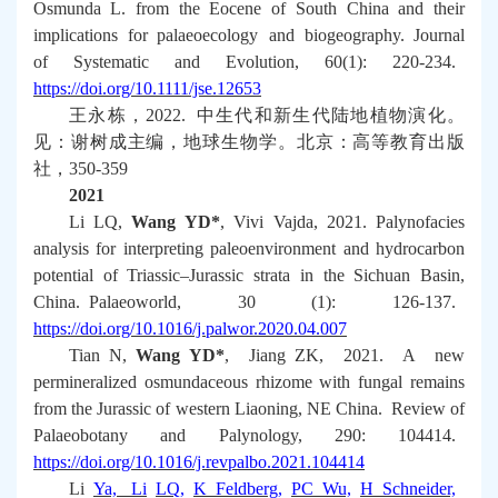
Osmunda
L. from the Eocene of South China and their
implications for
palaeoecology and biogeography
.
Journal
of Systematic and Evolution
, 60(1): 220-234.
https://doi.org/10.1111/jse.12653
王永栋，
2022.
中生代和新生代陆地植物演化。
见：谢树成主编，地球生物学。北京：高等教育出版
社，
350-359
2021
Li LQ,
Wang YD*
, Vivi Vajda, 2021. Palynofacies
analysis for interpreting paleoenvironment and hydrocarbon
potential of Triassic–Jurassic strata in the Sichuan Basin,
China.
Palaeoworld
, 30 (1): 126-137.
https://doi.org/10.1016/j.palwor.2020.04.007
Tian N,
Wang YD*
, Jiang ZK, 2021. A new
permineralized osmundaceous rhizome with fungal remains
from the Jurassic of western Liaoning, NE China.
Review of
Palaeobotany and Palynology
, 290: 104414.
https://doi.org/10.1016/j.revpalbo.2021.104414
Li
Ya, Li
LQ,
K Feldberg,
PC Wu,
H Schneider,