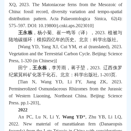
XQ, 2023. The Matoniaceae ferns from the Mesozoic of
China: fossil record, diversity variation and tempo-spatial
distribution pattern.
Acta Palaeontologica Sinica
, 62(4):
575–597. DOI: 10.19800/j.cnki.aps.2023010]
王永栋
，杨小菊、崔一鸣等（译），
2023.
植被与
陆地碳循环：模拟四亿年的历史。北京：科学出版社。
[Wang YD, Yang XJ, Cui YM, et al (translated), 2023.
Vegetation and the Terrestrial Carbon Cycle. Beijing: Science
Press, 1-320 (in Chinese)]
田宁，
王永栋
，李芳雨，蒋子堃，
2023.
辽西侏罗
纪紫萁科矿化茎干化石。北京：科学出版社
, 1-203
页
.
[Tian N, Wang YD, Li FY, Jiang ZK, 2023.
Perminerolized Osmundaceous Rhizomes from the Jurassic
of Western Liaoning, Northeast China. Beijing: Science
Press. pp.1-203]
。
2022
An PC, Lu N, Li Y,
Wang YD
*, Zhu YB, Li LQ,
2022. New material of marattialean fern (
Danaeopsis
fecunda
) from the Late Triassic in China with considerations