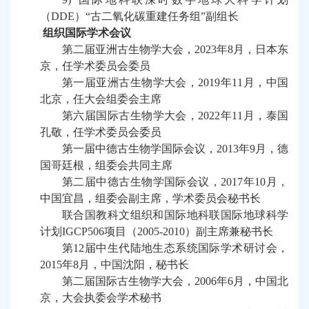
（
DDE
）“古二氧化碳重建任务组”副组长
组织国际学术会议
第二届亚洲古生物学大会，
2023
年
8
月，日本东
京，任学术委员会委员
第一届亚洲古生物学大会，
2019
年
11
月，中国
北京，任大会组委会主席
第六届国际古生物学大会，
2022
年
11
月，泰国
孔敬，任学术委员会委员
第一届中德古生物学国际会议，
2013
年
9
月，德
国哥廷根，组委会共同主席
第二届中德古生物学国际会议，
2017
年
10
月，
中国宜昌，组委会副主席，学术委员会秘书长
联合国教科文组织和国际地科联国际地球科学
计划
IGCP506
项目（
2005-2010
）副主席兼秘书长
第
12
届中生代陆地生态系统国际学术研讨会，
2015
年
8
月，中国沈阳，秘书长
第二届国际古生物学大会，
2006
年
6
月，中国北
京，大会执委会学术秘书