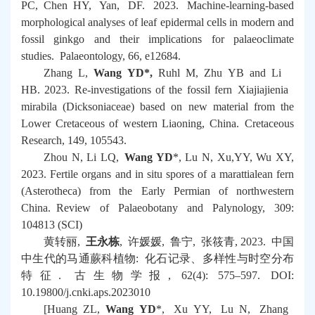
PC, Chen HY, Yan, DF. 2023. Machine-learning-based
morphological analyses of leaf epidermal cells in modern and
fossil ginkgo and their implications for palaeoclimate
studies.
Palaeontology
, 66, e12684.
Zhang L,
Wang YD*,
Ruhl M, Zhu YB and Li
HB. 2023. Re-investigations of the fossil fern
Xiajiajienia
mirabila
(Dicksoniaceae) based on new material from the
Lower Cretaceous of western Liaoning, China.
Cretaceous
Research
, 149, 105543.
Zhou N, Li LQ,
Wang YD
*, Lu N, Xu,YY, Wu XY,
2023. Fertile organs and in situ spores of a marattialean fern
(
Asterotheca
) from the Early Permian of northwestern
China.
Review of Palaeobotany and Palynology
, 309:
104813 (SCI)
黄转丽
,
王永栋
,
许媛媛
,
鲁宁
,
张筱青
, 2023.
中国
中生代的马通蕨科植物
:
化石记录、多样性与时空分布
特征
.
古生物学报
, 62(4): 575–597. DOI:
10.19800/j.cnki.aps.2023010
[Huang ZL,
Wang YD
*, Xu YY, Lu N, Zhang