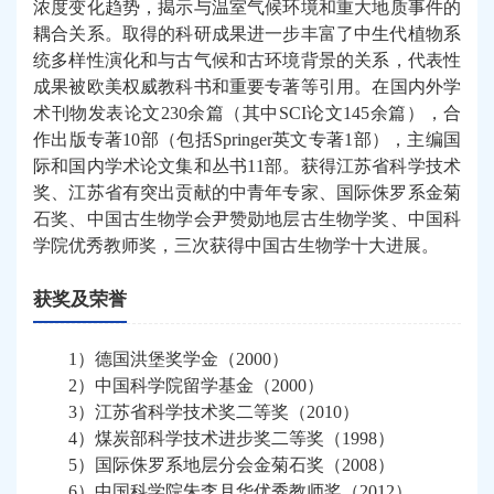
浓度变化趋势，揭示与温室气候环境和
重大
地质事件的
耦合关系。
取得的科研成果进一步丰富了中生代植物
系
统
多样性
演化和与
古气候
和古环境背景的关系
，代表性
成果被欧美权威教科书和重要专著等引用
。
在国内外学
术刊物发表论文
230
余篇（其中
SCI
论文
145
余篇），合
作出版专著
10
部（包括
Springer
英文专著
1
部），主编国
际和国内学术论文集和丛书
11
部。获得江苏省科学技术
奖、
江苏省有突出贡献的中青年专家、
国际侏罗系金菊
石奖
、
中国古生物学会
尹赞勋地层古生物学奖、
中国科
学院优秀教师奖
，三次
获得
中国古生物学十大进展。
获奖及荣誉
1
）德国洪堡奖学金（
2000
）
2
）中国科学院留学基金（
2000
）
3
）江苏省科学技术奖二等奖（
2010
）
4
）煤炭部科学技术进步奖二等奖（
1998
）
5
）国际侏罗系地层分会金菊石奖（
2008
）
6
）中国科学院朱李月华优秀教师奖（
2012
）