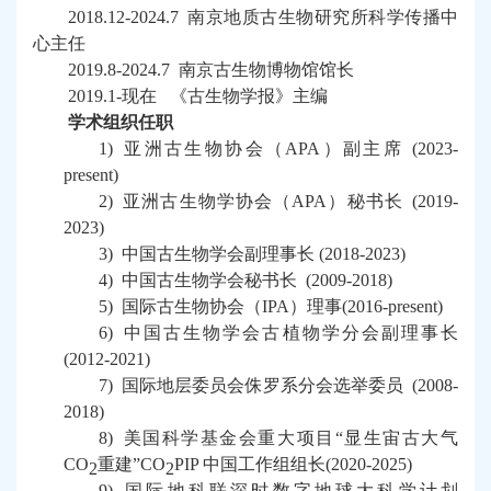
2018.12-
2024.7
南京地质古生物研究所
科学传播中
心主任
2019.8-
2024.7
南京古生物博物馆馆长
2019.1-
现在 《古生物学报》主编
学术组织任职
1)
亚洲古生物协会（
APA
）副主席
(2023-
present)
2)
亚洲古生物学协会（
APA
）秘书长
(2019-
2023
)
3)
中国古生物学会副理事长
(2018-
2023
)
4)
中国古生物学会秘书长
(2009-2018)
5)
国际古生物协会（
IPA
）理事
(2016-present)
6)
中国古生物学会古植物学分会副理事长
(2012-
2021
)
7)
国际地层委员会侏罗系分会选举委员
(2008-
2018
)
8)
美国科学基金会重大项目
“显生宙古大气
CO
重建”
CO
PIP
中国工作组组长
(2020-202
5
)
2
2
9)
国际地科联深时数字地球大科学计划