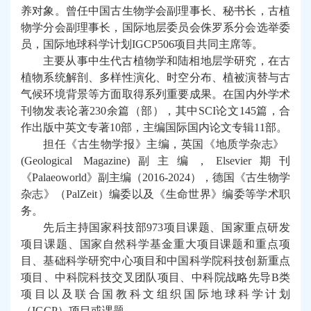
养对象。曾任中国古生物学会副理事长、秘书长，古植
物学分会副理事长，国际地层委员会侏罗系分会选举委
员，国际地球科学计划
IGCP506
项目共同主席等。
主要从事中生代古植物学和陆相地层学研究，在古
植物系统解剖、多样性演化、时空分布、植被演替与古
气候环境
背景
等方面取得
系列
重要成果
。在国内外学术
刊物发表论
著
230
余
篇
（部），
其中
SCI
论文
145
篇
，合
作出版
中英文
专著
10
部，主编国际国内论文专辑
11
部
。
担任《古生物学报》主编，英国《地质学杂志》
(Geological Magazine)
副主编，
Elsevier
期刊
《
Palaeoworld
》副主编（
2016-2024
）
，德国《古生物学
杂志》（
PalZeit
）编委
以及《生命世界》编委等学术职
务。
先后主持国家科技部
973
项目课题、国家重点研发
项目课题、国家自然科学基金重大项目
课题和重点项
目
、基础科学研究中心项目和中国科学院科技创新重点
项目、中科院科技交叉团队项目、中科院战略先导
B
类
项目以及联合国教科文组织国际地球科学计划
（
IGCP
）项目或课题。