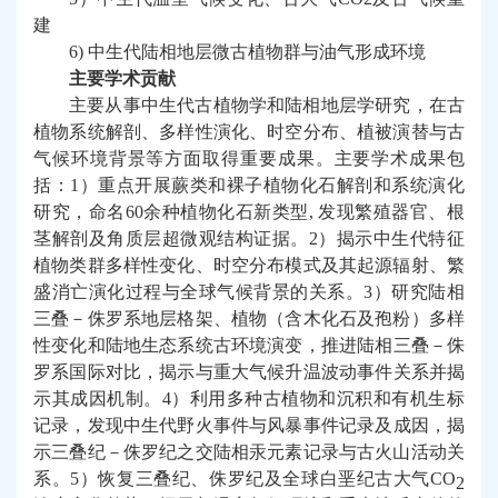
建
6)
中生代陆相地层微古植物群与油气形成环境
主要学术贡献
主要从事中生代古植物学和陆相地层学研究，在古
植物系统解剖、多样性演化、时空分布、植被演替与古
气候环境
背景
等方面取得重要成果。主要学术
成果
包
括：
1
）重点开展蕨类和裸子植物化石解剖和系统演化
研究，命名
60
余种植物化石新类型
,
发现繁殖器官、根
茎解剖及角质层超微观结构证据。
2
）揭示中生代特征
植物类群多样性变化、时空分布模式及其起源辐射、繁
盛消亡演化过程与全球气候背景的关系。
3
）研究陆相
三叠－侏罗系地层格架、
植物（含木化石及孢粉）
多样
性
变化
和
陆地生态系统古环境
演变，推进陆相三叠－侏
罗系国际对比
，
揭示与
重大气候升温
波动
事件
关系
并揭
示其成因机制。
4
）
利用多种古植物和沉积和有机生标
记录，发现中生代野火
事件与
风暴事件
记录及成因
，揭
示
三叠纪－侏罗纪之交陆相汞元素记录与古火山活动关
系
。
5
）
恢复
三叠
纪、
侏罗
纪及
全球
白垩纪古大气
CO
2