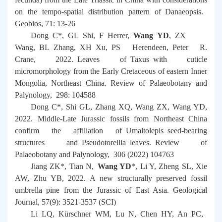
on the tempo-spatial distribution pattern of
Danaeopsis.
Geobios
, 71: 13-26
Dong C*, GL Shi, F Herrer,
Wang YD
, ZX
Wang, BL Zhang, XH Xu, PS Herendeen, Peter R.
Crane, 2022. Leaves of
Taxus
with cuticle
micromorphology from the Early Cretaceous of eastern Inner
Mongolia, Northeast China.
Review of Palaeobotany and
Palynology
, 298: 104588
Dong C*, Shi GL, Zhang XQ, Wang ZX, Wang YD,
2022. Middle-Late Jurassic fossils from Northeast China
confirm the affiliation of
Umaltolepis
seed-bearing
structures and
Pseudotorellia
leaves.
Review of
Palaeobotany and Palynology,
306 (2022) 104763
Jiang ZK*, Tian N,
Wang YD
*, Li Y, Zheng SL, Xie
AW, Zhu YB, 2022. A new structurally preserved fossil
umbrella pine from the Jurassic of East Asia.
Geological
Journal
, 57(9): 3521-3537 (SCI)
Li LQ, Kürschner WM, Lu N, Chen HY, An PC,