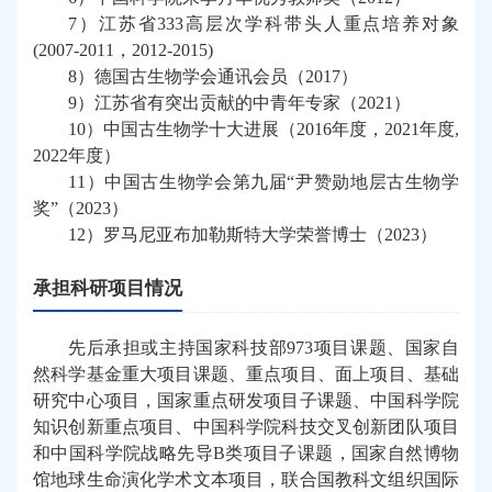
7
）江苏省
333
高层次学科带头人重点培养对象
(2007-2011
，
2012-2015)
8
）德国古生物学会通讯会员（
2017
）
9
）江苏省有突出贡献的中青年专家（
2021
）
10
）中国古生物学十大进展（
201
6
年度
，
202
1
年度
,
202
2
年度
）
11
）中国古生物学会第九届“尹赞勋地层古生物学
奖”（
2023
）
12
）罗马尼亚布加勒斯特大学荣誉博士（
2023
）
承担科研项目情况
先后承担或主持国家科技部
973
项目课题、国家自
然科学基金重大项目
课题
、
重点项目、
面上项目、基础
研究中心项目，国家重点研发项目子课题、中国科学院
知识创新重点项目、中国科学院科技交叉创新团队项目
和中国科学院战略先导
B
类项目子课题，
国家自然博物
馆地球生命演化学术文本项目，
联合国教科文组织国际