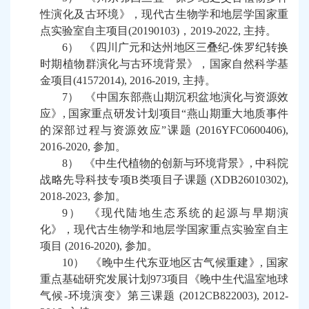
性演化及古环境
》，
现代古生物学和地层学国家重
点实验室自主项目
(
20190103
)
，
2019
-
2022
,
主持
。
6）
《四川广元和达州地区三叠纪
-
侏罗纪转换
时期植物群演化与古环境背景》，国家自然科学基
金项目
(41572014), 2016-2019,
主持
。
7）
《中国东部燕山期沉积盆地演化与资源效
应》
,
国家重点研发计划项目
“
燕山期重大地质事件
的深部过程与资源效应
”
课题
(2016YFC0600406),
2016-2020,
参加
。
8）
《中生代植物的创新与环境背景》
,
中科院
战略先导科技专项
B
类项目子课题
(XDB26010302),
2018-2023,
参加。
9）
《现代陆地生态系统的起源与早期演
化》，现代古生物学和地层学国家重点实验室自主
项目
(2016-2020),
参加
。
10）
《晚中生代东亚地区古气候重建》
,
国家
重点基础研究发展计划
973
项目《晚中生代温室地球
气候
-
环境演变》第三课题
(2012CB822003), 2012-