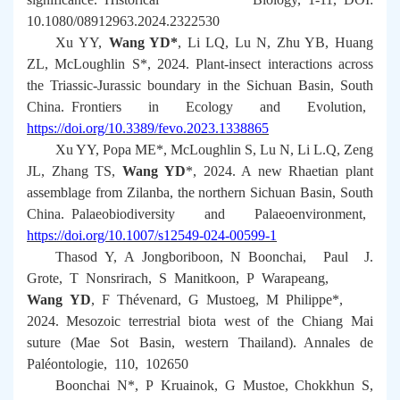
10.1080/08912963.2024.2322530
Xu YY,
Wang YD*
, Li LQ, Lu N, Zhu YB, Huang
ZL, McLoughlin S*, 2024. Plant-insect interactions across
the Triassic-Jurassic boundary in the Sichuan Basin, South
China.
Frontiers in Ecology and Evolution
,
https://doi.org/10.3389/fevo.2023.1338865
Xu YY, Popa ME*, McLoughlin S, Lu N, Li L.Q, Zeng
JL, Zhang TS,
Wang YD
*, 2024. A new Rhaetian plant
assemblage from Zilanba, the northern Sichuan Basin, South
China.
Palaeobiodiversity and Palaeoenvironment
,
https://doi.org/10.1007/s12549-024-00599-1
Thasod Y, A Jongboriboon, N Boonchai, Paul J.
Grote, T Nonsrirach, S Manitkoon, P Warapeang,
Wang YD
, F Thévenard, G Mustoeg, M Philippe*,
2024. Mesozoic terrestrial biota west of the Chiang Mai
suture (Mae Sot Basin, western Thailand).
Annales de
Paléontologie,
110, 102650
Boonchai N*, P Kruainok, G Mustoe, Chokkhun S,