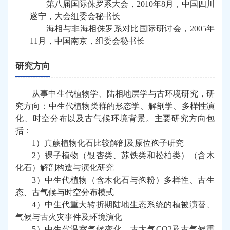
第八届国际侏罗系大会，
2010
年
8
月，中国四川
遂宁，大会组委会秘书长
海相与非海相侏罗系对比国际研讨会，
2005
年
11
月，中国南京，组委会秘书长
研究方向
从事中生代植物学
、
陆相地层学
与古环境
研究，研
究方向：中生代植物类群的
形态学、
解剖
学
、多样性演
化、时空分布以及古气候环境背景。主要
研究方向
包
括：
1
）真蕨植物化石比较解剖及原位孢子研究
2
）裸子植物（银杏类、苏铁类和松柏类）
（
含木
化石
）
解剖构造与演化研究
3
）中生代植物
（
含木化石与孢粉
）
多样性、古生
态、古气候与时空分布模式
4
）中生代重大转折期陆
地
生态系统的植被演替、
气候
与古火灾
事件
及
环境演化
5
）中生代温室气候变化、古大气
CO2
及古气候重