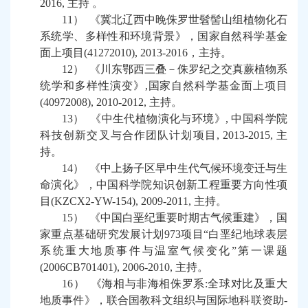
2016,
主持
。
11）
《冀北辽西中晚侏罗世髫髻山组植物化石
系统学、多样性和环境背景》，国家自然科学基金
面上项目
(41272010), 2013-2016
，
主持
。
12）
《川东鄂西三叠－侏罗纪之交真蕨植物系
统学和多样性演变》
,
国家自然科学基金面上项目
(40972008), 2010-2012,
主持
。
13）
《中生代植物演化与环境》
,
中国科学院
科技创新交叉与合作团队计划项目
, 2013-2015,
主
持
。
14）
《中上扬子区早中生代气候环境变迁与生
命演化》，中国科学院知识创新工程重要方向性项
目
(KZCX2-YW-154), 2009-2011,
主持
。
15）
《中国白垩纪重要时期古气候重建》，国
家重点基础研究发展计划
973
项目
“
白垩纪地球表层
系统重大地质事件与温室气候变化
”
第一课题
(2006CB701401), 2006-2010,
主持
。
16）
《海相与非海相侏罗系
:
全球对比及重大
地质事件》，联合国教科文组织与国际地科联资助
-