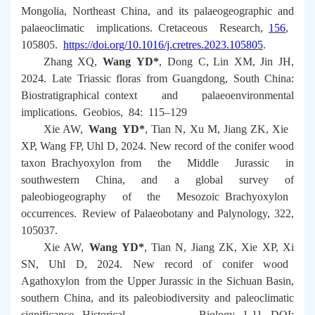
Mongolia, Northeast China, and its palaeogeographic and
palaeoclimatic implications.
Cretaceous Research
,
156
,
105805.
https://doi.org/10.1016/j.cretres.2023.105805
.
Zhang XQ,
Wang YD*
, Dong C, Lin XM, Jin JH,
2024. Late Triassic floras from Guangdong, South China:
Biostratigraphical context and palaeoenvironmental
implications.
Geobios
, 84: 115–129
Xie AW,
Wang YD*
, Tian N, Xu M, Jiang ZK, Xie
XP, Wang FP, Uhl D, 2024. New record of the conifer wood
taxon
Brachyoxylon
from the Middle Jurassic in
southwestern China, and a global survey of
paleobiogeography of the Mesozoic
Brachyoxylon
occurrences.
Review of Palaeobotany and Palynology
, 322,
105037.
Xie AW,
Wang YD*
, Tian N, Jiang ZK, Xie XP, Xi
SN, Uhl D, 2024. New record of conifer wood
Agathoxylon
from the Upper Jurassic in the Sichuan Basin,
southern China, and its paleobiodiversity and paleoclimatic
significance.
Historical Biology
, 1-11, DOI: