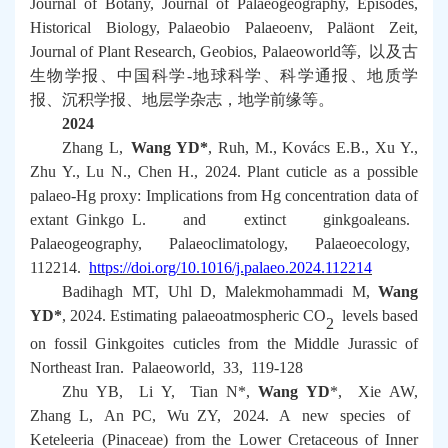
Journal of Botany, Journal of Palaeogeography, Episodes,
Historical Biology, Palaeobio Palaeoenv, Paläont Zeit,
Journal of Plant Research, Geobios, Palaeoworld
等
,
以及古
生物学报、中国科学
-
地球科学、科学通报、地质学
报、沉积学报、地层学杂志，地学前缘等。
2024
Zhang L,
Wang YD*
, Ruh, M., Kovács E.B., Xu Y.,
Zhu Y., Lu N., Chen H., 2024. Plant cuticle as a possible
palaeo-Hg proxy: Implications from Hg concentration data of
extant
Ginkgo
L. and extinct ginkgoaleans.
Palaeogeography, Palaeoclimatology, Palaeoecology
,
112214.
https://doi.org/10.1016/j.palaeo.2024.112214
Badihagh MT, Uhl D, Malekmohammadi M,
Wang
YD*
, 2024. Estimating palaeoatmospheric CO
levels based
2
on fossil
Ginkgoite
s cuticles from the Middle Jurassic of
Northeast Iran.
Palaeoworld,
33, 119-128
Zhu YB, Li Y, Tian N*,
Wang YD
*, Xie AW,
Zhang L, An PC, Wu ZY, 2024. A new species of
Keteleeria
(Pinaceae) from the Lower Cretaceous of Inner