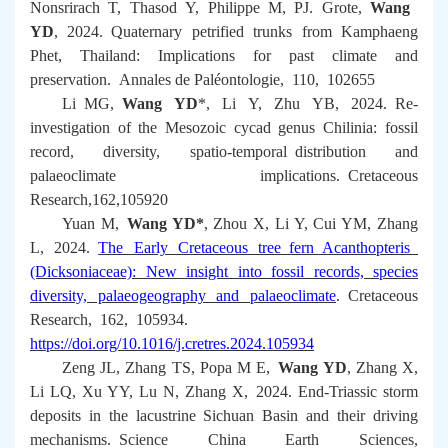
Nonsrirach T, Thasod Y, Philippe M, PJ. Grote,
Wang
YD
, 2024. Quaternary petrified trunks from Kamphaeng
Phet, Thailand: Implications for past climate and
preservation.
Annales de Paléontologie
, 110, 102655
Li MG,
Wang YD
*, Li Y, Zhu YB, 2024. Re-
investigation of the Mesozoic cycad genus
Chilinia
: fossil
record, diversity, spatio-temporal distribution and
palaeoclimate implications.
Cretaceous
Research
,162,105920
Yuan M,
Wang YD*
, Zhou X, Li Y, Cui YM, Zhang
L, 2024.
The Early Cretaceous tree fern Acanthopteris
(Dicksoniaceae): New insight into fossil records, species
diversity, palaeogeography and palaeoclimate
.
Cretaceous
Research
, 162, 105934.
https://doi.org/10.1016/j.cretres.2024.105934
Zeng JL, Zhang TS, Popa M E,
Wang YD
, Zhang X,
Li LQ, Xu YY, Lu N, Zhang X, 2024. End-Triassic storm
deposits in the lacustrine Sichuan Basin and their driving
mechanisms.
Science China Earth Sciences
,