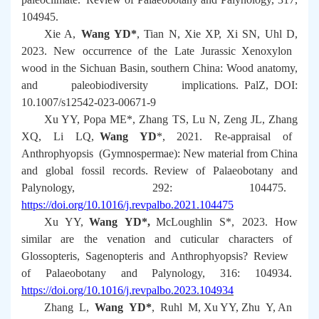
104945.
Xie A,
Wang YD*
, Tian N, Xie XP, Xi SN, Uhl D,
2023. New occurrence of the Late Jurassic
Xenoxylon
wood in the Sichuan Basin, southern China: Wood anatomy,
and paleobiodiversity implications.
PalZ
, DOI:
10.1007/s12542-023-00671-9
Xu YY, Popa ME*, Zhang TS, Lu N, Zeng JL, Zhang
XQ, Li LQ,
Wang YD
*, 2021. Re-appraisal of
Anthrophyopsis
(Gymnospermae): New material from China
and global fossil records.
Review of Palaeobotany and
Palynology
, 292: 104475.
https://doi.org/10.1016/j.revpalbo.2021.104475
Xu YY,
Wang YD*,
McLoughlin S*, 2023. How
similar are the venation and cuticular characters of
Glossopteris
,
Sagenopteris
and
Anthrophyopsis
?
Review
of Palaeobotany and Palynology
, 316: 104934.
https://doi.org/10.1016/j.revpalbo.2023.104934
Zhang L,
Wang YD*
, Ruhl M, Xu YY, Zhu Y, An