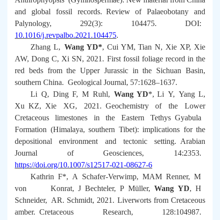
and global fossil records.
Review of Palaeobotany and
Palynology
, 292(3): 104475. DOI:
10.1016/j.revpalbo.2021.104475
.
Zhang L,
Wang YD*
, Cui YM, Tian N, Xie XP, Xie
AW, Dong C, Xi SN, 2021. First fossil foliage record in the
red beds from the Upper Jurassic in the Sichuan Basin,
southern China.
Geological Journal
, 57:1628–1637.
Li Q, Ding F, M Ruhl,
Wang YD
*, Li Y, Yang L,
Xu KZ, Xie XG, 2021. Geochemistry of the Lower
Cretaceous limestones in the Eastern Tethys Gyabula
Formation (Himalaya, southern Tibet): implications for the
depositional environment and tectonic setting.
Arabian
Journal of Geosciences
, 14:2353.
https://doi.org/10.1007/s12517-021-08627-6
Kathrin F*, A Schafer-Verwimp, MAM Renner, M
von Konrat, J Bechteler, P Müller,
Wang YD
, H
Schneider, AR. Schmidt, 2021. Liverworts from Cretaceous
amber.
Cretaceous Research
, 128:104987.