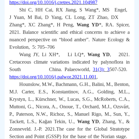
https://doi.org/10.1016/j.cretres.2021.104987
Shi C, HH Cai, RX Jiang, S Wang*, MS Engel,
J Yuan, M Bai, D Yang, CL Long, ZT Zhao, DX
Zhang*, XC Zhang*, H Peng,
Wang YD
*, RA. Spicer,
2021. Balance scientific and ethical concerns to achieve a
nuanced perspective on “blood amber”.
Nature Ecology &
Evolution,
5: 705–706
Wang JY,
Li
XH*, Li
LQ*,
Wang YD
, 2021.
Cretaceous climate variations indicated by palynoflora in
South China.
Palaeoworld
,
31(3): 3
507-520.
https://doi.org/10.1016/j.palwor.2021.11.001
,
Hounslow, M.W., Bachmann, G.H., Balini, M., Benton,
M.J. Carter, E.S., Konstantinov, A.G., Golding, M.L.,
Krystyn, L., Kürschner, W., Lucas, S.G., McRoberts, C.A.,
Muttoni, G., Nicora, A., Onoue, T., Orchard, M.J., Ozsvárt,
P., Paterson, N.W., Richoz, S., Manuel Rigo, M., Sun, Y.,
Tackett, L.S., Kağan Tekin, U.,
Wang YD
, Zhang, Y., &
Zonneveld. J.-P. 2021.The case for the Global Stratotype
Section and Point (GSSP) for the base of the Norian stage.