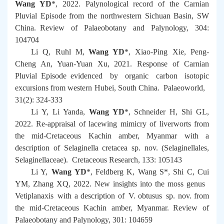
Wang YD
*, 2022. Palynological record of the Carnian
Pluvial Episode from the northwestern Sichuan Basin, SW
China.
Review of Palaeobotany and Palynology
, 304:
104704
Li Q, Ruhl M,
Wang YD
*, Xiao-Ping Xie, Peng-
Cheng An, Yuan-Yuan Xu, 2021. Response of Carnian
Pluvial Episode evidenced by organic carbon isotopic
excursions from western Hubei, South China.
Palaeoworld
,
31(2): 324-333
Li Y, Li Yanda,
Wang YD
*, Schneider H, Shi GL,
2022. Re-appraisal of lacewing mimicry of liverworts from
the mid-Cretaceous Kachin amber, Myanmar with a
description of
Selaginella cretacea
sp. nov. (Selaginellales,
Selaginellaceae).
Cretaceous Research
, 133: 105143
Li Y,
Wang YD
*, Feldberg K, Wang S*, Shi C, Cui
YM, Zhang XQ, 2022. New insights into the moss genus
Vetiplanaxis
with a description of
V. obtusus
sp. nov. from
the mid-Cretaceous Kachin amber, Myanmar.
Review of
Palaeobotany and Palynology
, 301: 104659