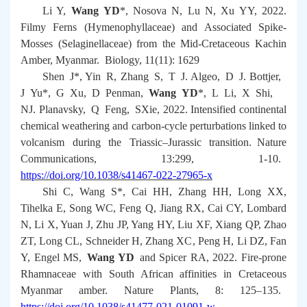
Li Y,
Wang YD
*, Nosova N, Lu N, Xu YY, 2022.
Filmy Ferns (Hymenophyllaceae) and Associated Spike-
Mosses (Selaginellaceae) from the Mid-Cretaceous Kachin
Amber, Myanmar.
Biology
, 11(11): 1629
Shen J*, Yin R, Zhang S, T J. Algeo, D J. Bottjer,
J Yu*, G Xu, D Penman,
Wang YD
*, L Li, X Shi,
NJ. Planavsky, Q Feng, SXie, 2022. Intensified continental
chemical weathering and carbon-cycle perturbations linked to
volcanism during the Triassic–Jurassic transition.
Nature
Communications
, 13:299, 1-10.
https://doi.org/10.1038/s41467-022-27965-x
Shi C, Wang S*, Cai HH, Zhang HH, Long XX,
Tihelka E, Song WC, Feng Q, Jiang RX, Cai CY, Lombard
N, Li X, Yuan J, Zhu JP, Yang HY, Liu XF, Xiang QP, Zhao
ZT, Long CL, Schneider H, Zhang XC , Peng H, Li DZ, Fan
Y, Engel MS,
Wang YD
and Spicer RA, 2022. Fire-prone
Rhamnaceae with South African affinities in Cretaceous
Myanmar amber. Nature Plants, 8: 125–135.
https://doi.org/10.1038/s41477-021-01091-w