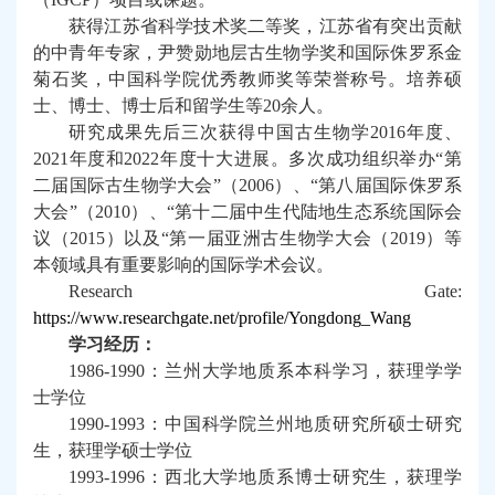
获得江苏省科学技术奖
二等奖，江苏省有突出贡献
的中青年专家，尹赞勋地层古生物学奖和
国际侏罗系金
菊石奖，中国科学院优秀教师奖
等荣誉称号
。
培养硕
士、博士、博士后和留学生等
20
余人。
研究成果
先后
三次获得中国古生物学
2016
年度、
202
1
年度和
202
2
年度十大进展。
多次成功组织举办
“
第
二届
国际
古生物学大会
”
（
2006
）
、
“
第八届国际侏罗系
大会
”
（
2010
）
、
“
第十二届中生代陆地生态系统国际会
议
（
2015
）以及
“
第一届亚洲古生物学大会（
2019
）
等
本领域具有重要影响的国际学术会议。
Research Gate:
https://www.researchgate.net/profile/Yongdong_Wang
学习经历：
1986-1990
：兰州大学
地质系本科学习，获理学学
士学位
1990-1993
：中国科学院兰州地质研究所硕士研究
生，获理学硕士学位
1993-1996
：西北大学地质系博士研究生，获理学