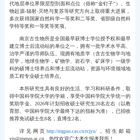
代地层单位界限层型剖面和点位（俗称“金钉子”）、生
物起源
-
辐射
-
灭绝与复苏等研究方向上取得重大进展，
多次获得国家自然科学一等奖和二等奖、省部级自然科
学特等奖和一等奖等奖项。
南京古生物所是全国最早获博士学位授予权和最早
建立博士后流动站的单位之一，拥有一批学术水平高、
治学严谨的导师队伍。现拥有地质学（含古生物学与地
层学，地球生物学，矿物学、岩石学、矿床学）一级学
科的硕博士培养点和博士后流动站，资源与环境领域地
质工程专业硕士培养点。
本所研究生具有良好的生活、学习和科研条件，取
得中国科学院大学的学籍，享受中国科学院大学统一的
奖助学金。
2026
年计划招收硕士研究生
20
名左右（以教
育部、中国科学院大学最终下达的指标为准），已招收
推荐免试硕士生
8
名，直博生
2
名。
详见网页
http://nigpas.cas.cn/rcjyu
/
，招生邮箱
yjs@nigpas.ac.cn
，热忱欢迎广大考生报考我所！