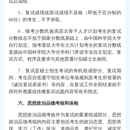
试总成绩。
5
．复试成绩或面试成绩不及格（即低于百分制的
60
分）的考生，不予录取。
6
．报考少数民族高层次骨干人才计划考生的复试
分数线在不低于国家分数线基础上，由中国科学院大学
自行划定。报考退役大学生士兵计划考生的复试分数线
直接由中国科学院大学分学科门类或专业自主划定。复
试方式、程序及要求与其他普通计划硕士生相同。
7
．复试是硕士招生考试的有机组成部分。复试期
间，考生应自觉遵守招生单位考场规则及考生所签署的
《诚信复试承诺书》等内容，在复试工作全部结束前不
得对外透露或传播复试试题内容等有关情况。
六、思想政治品德考核和体检
思想政治品德考核作为复试的重要组成部分。思想
政治品德考核的内容主要包括考生的政治态度、思想表
现、学习（工作）状况、道德品质、遵纪守法、诚实守