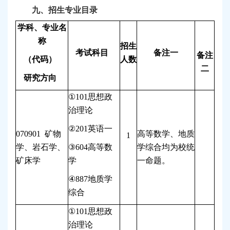
九、招生专业目录
学科、专业名
称
招生
考试科目
备注一
备注
（代码）
人数
二
研究方向
①
101
思想政
治理论
②
201
英语一
070901
矿物
高等数学、地质
1
学、岩石学、
③
604
高等数
学综合均为校统
矿床学
学
一命题。
④
887
地质学
综合
①
101
思想政
治理论