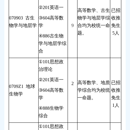
②
201
英语一
高等数学、古生
已招
070903
古生
③
604
高等数
物学与地层学综
收推
物学与地层学
学
9
合均为校统一命
免生
题。
5
人
④
886
古生物
学与地层学综
合
①
101
思想政
治理论
②
201
英语一
高等数学、地质
已招
2
0709Z1
地球
③
604
高等数
学综合均为校统
收推
生物学
学
一命题。
免生
1
人
④
888
生物学
综合
①
101
思想政