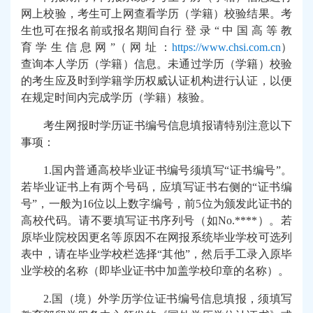
网上校验，考生可上网查看学历（学籍）校验结果。考
生也可在报名前或报名期间自行
登
录
“
中
国
高
等
教
育
学
生
信
息
网
”（
网
址
：
https://www.chsi.com.cn
）
查询本人学历（学籍）信息。未通过学历（学籍）校验
的考生应及时到学籍学历权威认证机构进行认证，以便
在规定时间内完成学历（学籍）核验。
考生网报时学历证书编号信息填报请特别注意以下
事项：
1.
国内普通高校毕业证书编号须填写“证书编号”。
若毕业证书上有两个号码，应填写证书右侧的“证书编
号”，一般为
16
位以上数字编号，前
5
位为颁发此证书的
高校代码。请不要填写证书序列号（如
No.****
）。若
原毕业院校因更名等原因不在网报系统毕业学校可选列
表中，请在毕业学校栏选择“其他”，然后手工录入原毕
业学校的名称（即毕业证书中加盖学校印章的名称）。
2.
国
（
境
）
外学历学位证书编号信息填报，须填写