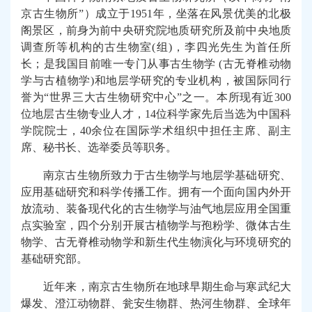
京古生物所”）成立于
1951
年，坐落在风景优美的北极
阁景区，前身为前中央研究院地质研究所及前中央地质
调查所等机构的古生物室
(
组
)
，李四光先生为首任所
长；是我国
目前
唯一专门从事古生物学
(
古无脊椎动物
学与古植物学
)
和地层学研究的专业机构，被国际同行
誉为“世界三大古生物研究中心”之一。本所现有近
300
位地层古生物专业人才，
14
位科学家先后当选为中国科
学院院士，
40
余位在国际学术组织中担任主席、副主
席、秘书长、选举委员等职务。
南京古生物所致力于古生物学与地层学基础研究、
应用基础研究和科学传播工作。拥有一个面向国内外开
放流动、装备现代化的古生物学与油气地层应用全国重
点实验室，四个分别开展古植物学与孢粉学、微体古生
物学、古无脊椎动物学和新生代生物演化与环境研究的
基础研究部。
近年来，南京古生物所在地球早期生命与寒武纪大
爆发、澄江动物群、瓮安生物群、热河生物群、全球年