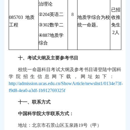
治理论
已招
②
204
英语二
8
085703
地质
地质学综合为校
收推
工程
③
302
数学二
统一命题。
免生
2
人
④
887
地质学
综合
十、考试大纲及主要参考书目
校统一命题科目考试大纲及参考书目请登陆中国科
学院招生信息网下载，网址如下：
http://admission.ucas.edu.cn/ShowArticle/newslist1/0134e73f-
f9d8-4ea0-a3df-1b912769325f
十一、联系方式
中国科学院大学联系方式：
地址：北京市石景山区玉泉路
19
号（甲）