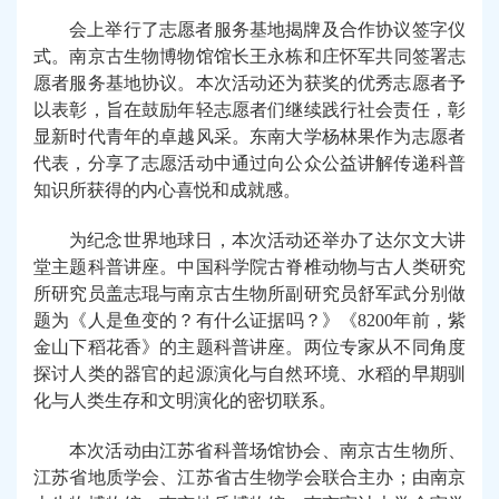
会上
举行了志愿者服务基地揭牌及合作协议签字仪
式
。
南京古生物博物馆馆长王永栋和庄怀军共同签署志
愿者服务基地协议。本次活动
还
为获奖的优秀志愿者予
以表彰，
旨在
鼓励年轻志愿者们继续践行社会责任，彰
显新时代青年的卓越风采。东南大学杨林果作为志愿者
代表，分享了志愿活动中通过向公众公益讲解传递科普
知识所获得的内心喜悦和成就感。
为纪念世界地球日，本次活动
还
举办了达尔文大讲
堂主题科普讲座。中国科学院古脊椎动物与古人类研究
所研究员盖志琨与
南京古生物所
副研究员舒军武分别
做
题为《人是鱼变的？有什么证据吗？》《
8200年前，紫
金山下稻花香》的主题科普讲座
。
两位专家从不同角度
探讨人类的器官的起源演化与自然环境、水稻的早期驯
化与人类生存和文明演化的密切联系。
本次活动由江苏省科普场馆协会、
南京古生物所
、
江苏省地质学会、江苏省古生物学会联合
主办
；
由
南京