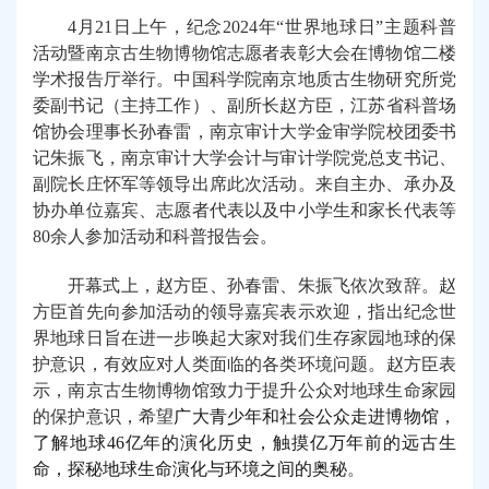
4
月
21日上午，纪念2024年“世界地球日”主题科普
活动暨南京古生物博物馆志愿者表彰大会在
博物馆
二楼
学术报告厅举行
。
中国科学院南京地质古生物研究所党
委副书记（主持工作）、副所长赵方臣
，
江苏省科普场
馆协会理事长孙春雷
，
南京审计大学金审学院校团委书
记朱振飞
，
南京审计大学会计与审计学院党总支书记、
副院长庄怀军等领导
出席此次活动。
来自主办、承办及
协办单位嘉宾、志愿者代表以及中小学生和家长代表
等
80余人参加活动和科普报告会。
开幕式上，赵方臣
、
孙春雷
、
朱振飞
依次致辞。赵
方臣首先
向参加活动的领导嘉宾表示欢迎
，
指出纪念世
界地球日旨在进一步
唤起大家对我们生存家园地球的保
护意识，有效应对人类面临的各类环境问题
。
赵方臣表
示，南京古生物博物馆致力于
提升公众对地球生命家园
的保护意识
，希望
广大青少年和社会公众走进博物馆，
了解地球
46亿年的演化历史，触摸亿万年前的远古生
命，探秘地球生命演化与环境之间的奥秘
。