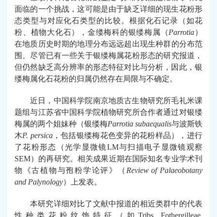
面临的一个挑战，这可能是由于缺乏详细的现生花粉形
态类型与对应化石类型的比较。根据化石记录（如花
粉、植物大化石），金缕梅科的
银缕梅属（
Parrotia
）
在地质历史时期的地理分布远远超出现生
种群
的分布范
围。
尽管已有一些关于
银缕梅属
花粉形态的研究报道，
但仍然缺乏高分辨率的形态特征对比与分析，因此，
银
缕梅属
化石花粉的归属仍然存在局限与不确定。
近日，中国科学院南京地质古生物研究所
毛礼米课
题组与江苏省中国科学院植物研究所合作者通过对银缕
梅属的两个姐妹种（银缕梅
Parrotia subaequalis
与波斯铁
木
P. persica
，包括银缕梅花色变异的花粉样品），进行
了花粉形态（光学显微镜
LM
与扫描电子显微镜观察
SEM
）的再研究。
相关成果近期在国际知名
专业学术刊
物《古植物与孢粉学论评》（
Review of Palaeobotany
and Palynology
）上发表。
本研究详细对比了文献中报道的相近类群中的代表
性种类花粉纹饰特征（如
Tribs. Fothergilleae,