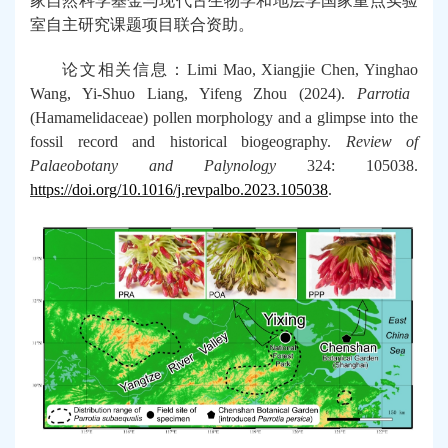
家自然科学基金与现代古生物学和地层学国家重点实验
室自主研究课题项目联合资助。
论文相关信息：
Limi Mao, Xiangjie Chen, Yinghao
Wang, Yi-Shuo Liang, Yifeng Zhou (2024).
Parrotia
(Hamamelidaceae) pollen morphology and a glimpse into the
fossil record and historical biogeography.
Review of
Palaeobotany and Palynology
324: 105038.
https://doi.org/10.1016/j.revpalbo.2023.105038
.