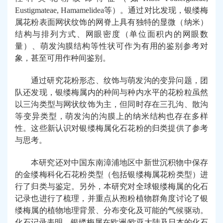
Eustigmatea
e,
Hamamelidea
等）
。通过对比发现
，银缕梅
属
花粉表面网状纹饰的网脊上具有独特的显微（纳米）
结构与排列方式、网眼密度（单位面积内的网眼数
量）、萌发沟膜结构
等
性状
可作为
有用的鉴别参考
对
象
，甚至
可用作
种间
鉴别
。
通过研究
花粉形态、纹饰与萌发沟的变异问题，
团
队还
发现，银缕梅属内的种间与种内水平的花粉粒虽然
以三沟类型与网状纹饰为主，但同时存在三孔沟、散沟
等变异类型，萌发沟的沟膜上的纳米结构也存在多样
性
。
这些新认识对银缕梅属化石花粉的归类
提供了参考
与
思考。
本研究还对中国东南漳浦地区中新世沉积物中保存
的金缕梅科化石花粉类型
（
包括银缕梅属花粉类型
）
进
行了归类与鉴定
。
另外，本研究对全球银缕梅属的化石
记录
也
进行了梳理，
并
重点从孢粉植物群角度讨论了银
缕梅属的植物地理背景、分布变化及可能的气候驱动。
化石记录表明，银缕梅属在欧洲
/
欧亚大陆及日本的化石