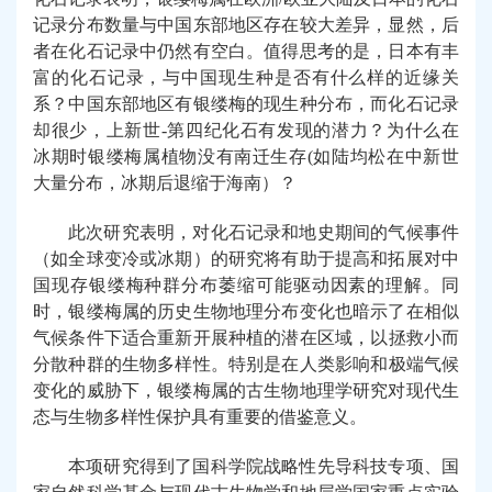
记录分布数量与中国东部地区存在较大差异，显然，后
者在化石记录中仍然有空白。值得思考的是，日本有丰
富的化石记录，与中国现生种是否有什么样的近缘关
系？中国东部地区有银缕梅的现生种分布，而化石记录
却很少，上新世
-
第四纪化石有发现的潜力？为什么在
冰期时银缕梅属植物没有南迁生存
(
如陆均松在中新世
大量分布，冰期后退缩于海南）？
此次研究表明，
对化石记录和地史期间的气候事件
（如全球变冷或冰期）的研究将有助于提高
和拓展
对中
国现存银缕梅种群分布萎缩可能驱动因素的理解。同
时，银缕梅属的历史生物地理分布变化也暗示了
在
相似
气候条件下适合重新
开展
种植的潜在区域，以拯救小而
分散种群的生物多样性
。
特别是在人类影响和极端气候
变化的威胁下，银缕梅属的古生物地理学研究
对
现代生
态与生物多样性保护
具有重要的
借鉴意义。
本项研究得到了国科学院战略性先导科技专项、国