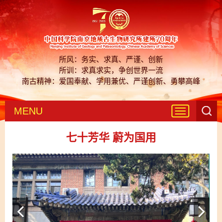
所风：务实、求真、严谨、创新
所训：求真求实，争创世界一流
南古精神：爱国奉献、学用兼优、严谨创新、勇攀高峰
MENU
Toggle
navigation
七十芳华 蔚为国用